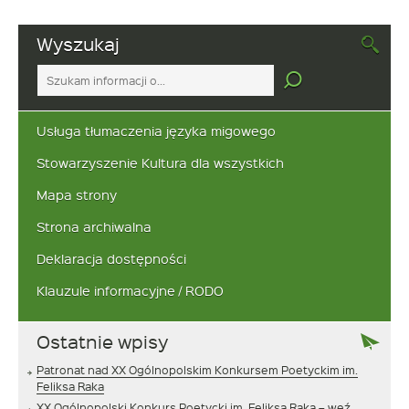
Wyszukaj
Tutaj
wpisz
szukaną
frazę:
Usługa tłumaczenia języka migowego
Stowarzyszenie Kultura dla wszystkich
Mapa strony
Strona archiwalna
Deklaracja dostępności
Klauzule informacyjne / RODO
Ostatnie wpisy
Patronat nad XX Ogólnopolskim Konkursem Poetyckim im.
Feliksa Raka
XX Ogólnopolski Konkurs Poetycki im. Feliksa Raka – weź