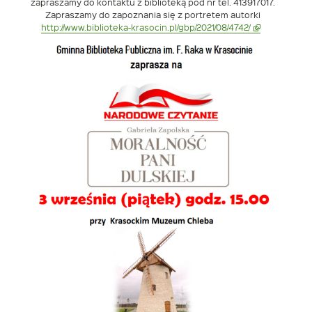
zapraszamy do kontaktu z biblioteką pod nr tel. 413917017.
Zapraszamy do zapoznania się z portretem autorki
Link
http://www.biblioteka-krasocin.pl/gbp/2021/08/4742/
otwiera
się
w
nowym
oknie