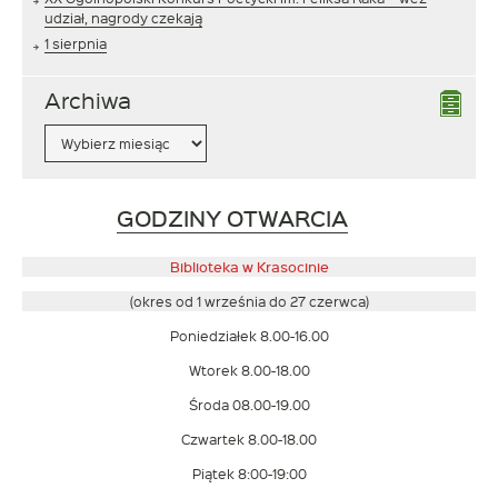
udział, nagrody czekają
1 sierpnia
Archiwa
Archiwa
Link
GODZINY OTWARCIA
otwiera
się
Biblioteka w Krasocinie
w
(okres od 1 września do 27 czerwca)
nowym
Poniedziałek 8.00-16.00
oknie
Wtorek 8.00-18.00
Środa 08.00-19.00
Czwartek 8.00-18.00
Piątek 8:00-19:00