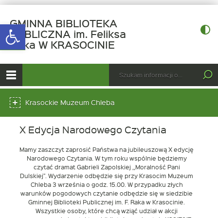
GMINNA BIBLIOTEKA
Open toolbar
PUBLICZNA im. Feliksa
-
Raka W KRASOCINIE
X
Edycja
górne
Wyszukiwarka
Tutaj
Narodowego
wpisz
Otwórz
Czytania
szukaną
menu
menu
frazę:
główne
Krasockie Muzeum Chleba
dolne
X Edycja Narodowego Czytania
Mamy zaszczyt zaprosić Państwa na jubileuszową X edycję
Narodowego Czytania. W tym roku wspólnie będziemy
czytać dramat Gabrieli Zapolskiej ,,Moralność Pani
Dulskiej”. Wydarzenie odbędzie się przy Krasocim Muzeum
Chleba 3 września o godz. 15.00. W przypadku złych
warunków pogodowych czytanie odbędzie się w siedzibie
Gminnej Biblioteki Publicznej im. F. Raka w Krasocinie.
Wszystkie osoby, które chcą wziąć udział w akcji