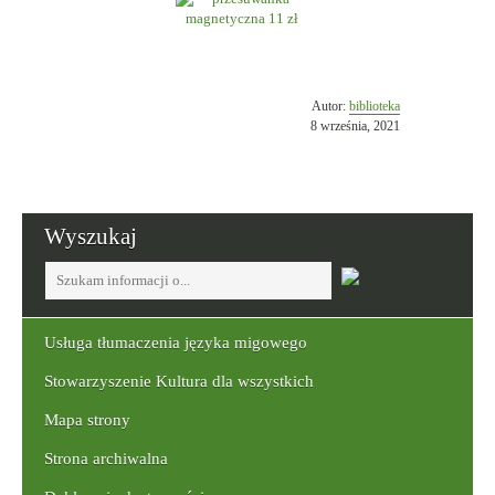
Opublikowano
Autor:
biblioteka
w
8 września, 2021
dniu
Wyszukaj
Tutaj
wpisz
szukaną
frazę:
Usługa tłumaczenia języka migowego
Stowarzyszenie Kultura dla wszystkich
Mapa strony
Strona archiwalna