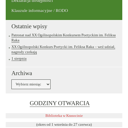
Deklaracja dostępności
Klauzule informacyjne / RODO
Ostatnie wpisy
Patronat nad XX Ogólnopolskim Konkursem Poetyckim im. Feliksa
Raka
XX Ogólnopolski Konkurs Poetycki im. Feliksa Raka – weź udział,
nagrody czekają
1 sierpnia
Archiwa
Archiwa
Link
GODZINY OTWARCIA
otwiera
się
Biblioteka w Krasocinie
w
(okres od 1 września do 27 czerwca)