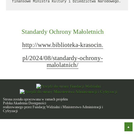
finansowe Ministra Kultury i Dziedzictwa Narodowego.
Standardy Ochrony Małoletnich
http://www.biblioteka-krasocin.
pl/2024/08/standardy-ochrony-
malolatnich/
Strona została opracowana w ramach projektu
Polska Akademia Dostępności
realizowanego przez
Fundację Widzialni
i
Ministerstwo Administracji i
Cyfryzacji
Do
gór