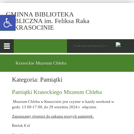
GMINNA BIBLIOTEKA
Open toolbar
PUBLICZNA im. Feliksa Raka
-
W KRASOCINIE
Pamiątki
Krasockiego
górne
Wyszukiwarka
Tutaj
Muzeum
wpisz
Otwórz
Chleba
szukaną
menu
menu
frazę:
główne
dolne
Krasockie Muzeum Chleba
Kategoria:
Pamiątki
Pamiątki Krasockiego Muzeum Chleba
Muzeum Chleba w Krasocinie jest czynne w każdy weekend w
godz. 13:00-17:00, do 29 września 2024 r. włącznie.
Zapraszamy również do zakupu nowych pamiątek:
Brelok 8 zł