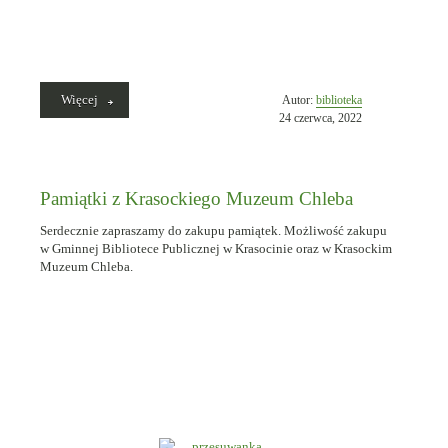
„Nowe
Więcej
Opublikowano
Autor:
biblioteka
pamiątki
w
24 czerwca, 2022
do
dniu
zakupu
w
Muzeum
Pamiątki z Krasockiego Muzeum Chleba
Chleba”
Serdecznie zapraszamy do zakupu pamiątek. Możliwość zakupu
w Gminnej Bibliotece Publicznej w Krasocinie oraz w Krasockim
Muzeum Chleba.