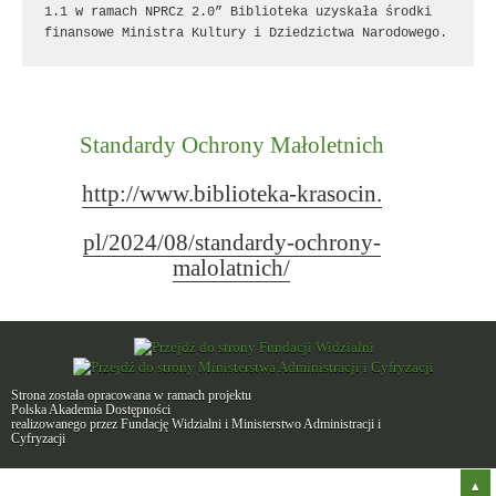
1.1 w ramach NPRCz 2.0” Biblioteka uzyskała środki 
finansowe Ministra Kultury i Dziedzictwa Narodowego.
Standardy Ochrony Małoletnich
http://www.biblioteka-krasocin.
pl/2024/08/standardy-ochrony-
malolatnich/
Strona została opracowana w ramach projektu
Polska Akademia Dostępności
realizowanego przez
Fundację Widzialni
i
Ministerstwo Administracji i
Cyfryzacji
Do