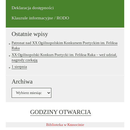
Deklaracja dostępności
Klauzule informacyjne / RODO
Ostatnie wpisy
Patronat nad XX Ogólnopolskim Konkursem Poetyckim im. Feliksa
Raka
XX Ogólnopolski Konkurs Poetycki im. Feliksa Raka – weź udział,
nagrody czekają
1 sierpnia
Archiwa
Archiwa
Link
GODZINY OTWARCIA
otwiera
się
Biblioteka w Krasocinie