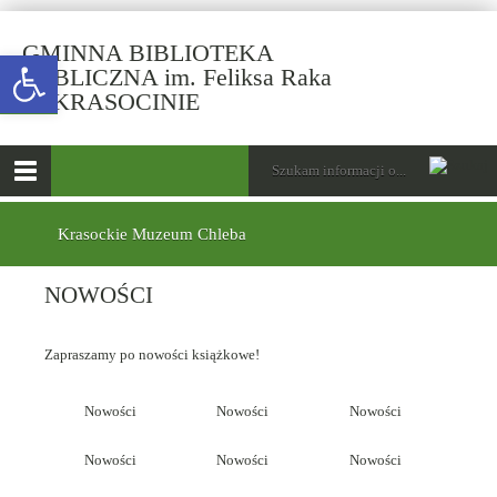
GMINNA BIBLIOTEKA
Open toolbar
PUBLICZNA im. Feliksa Raka
-
W KRASOCINIE
NOWOŚCI
górne
Wyszukiwarka
Tutaj
wpisz
Otwórz
szukaną
menu
menu
frazę:
główne
dolne
Krasockie Muzeum Chleba
NOWOŚCI
Zapraszamy po nowości książkowe!
Nowości
Nowości
Nowości
Nowości
Nowości
Nowości