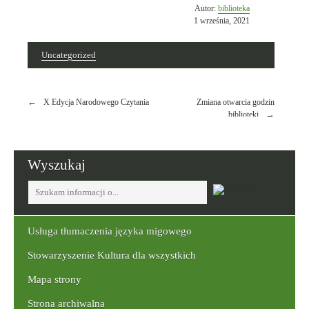
Opublikowano
Autor:
biblioteka
w
1 września, 2021
dniu
Uncategorized
Nawigacja
X Edycja Narodowego Czytania
Zmiana otwarcia godzin
wpisu
biblioteki
Wyszukaj
Tutaj
wpisz
szukaną
frazę:
Usługa tłumaczenia języka migowego
Stowarzyszenie Kultura dla wszystkich
Mapa strony
Strona archiwalna