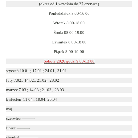
w
(okres od 1 września do 27 czerwca)
nowym
Poniedziałek 8.00-16.00
oknie
Wtorek 8.00-18.00
Środa 08.00-19.00
Czwartek 8.00-18.00
Piątek 8:00-19:00
Soboty 2026 godz. 9.00-13.00
styczeń 10.01.; 17.01.; 24.01., 31.01
luty 7.02.; 14.02.; 21.02.; 28.02
marzec 7.03.; 14.03.; 21.03.; 28.03
kwiecień 11.04.; 18.04; 25.04
maj ———–
czerwiec ———-
lipiec ———-
sierpień ————–