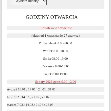
Link
GODZINY OTWARCIA
otwiera
się
Biblioteka w Krasocinie
w
(okres od 1 września do 27 czerwca)
nowym
Poniedziałek 8.00-16.00
oknie
Wtorek 8.00-18.00
Środa 08.00-19.00
Czwartek 8.00-18.00
Piątek 8:00-19:00
Soboty 2026 godz. 9.00-13.00
styczeń 10.01.; 17.01.; 24.01., 31.01
luty 7.02.; 14.02.; 21.02.; 28.02
marzec 7.03.; 14.03.; 21.03.; 28.03