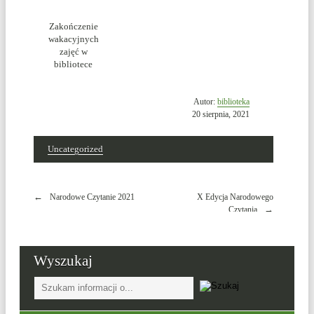
Zakończenie
wakacyjnych
zajęć w
bibliotece
Opublikowano
Autor:
biblioteka
w
20 sierpnia, 2021
dniu
Uncategorized
Nawigacja
Narodowe Czytanie 2021
X Edycja Narodowego
wpisu
Czytania
Wyszukaj
Tutaj
wpisz
szukaną