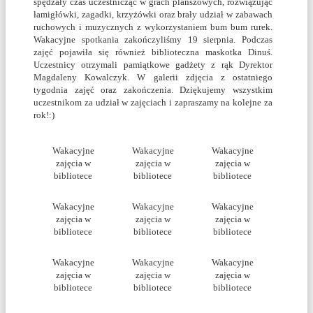
spędzały czas uczestnicząc w grach planszowych, rozwiązując
łamigłówki, zagadki, krzyżówki oraz brały udział w zabawach
ruchowych i muzycznych z wykorzystaniem bum bum rurek.
Wakacyjne spotkania zakończyliśmy 19 sierpnia. Podczas
zajęć pojawiła się również biblioteczna maskotka Dinuś.
Uczestnicy otrzymali pamiątkowe gadżety z rąk Dyrektor
Magdaleny Kowalczyk. W galerii zdjęcia z ostatniego
tygodnia zajęć oraz zakończenia. Dziękujemy wszystkim
uczestnikom za udział w zajęciach i zapraszamy na kolejne za
rok!:)
Wakacyjne
Wakacyjne
Wakacyjne
zajęcia w
zajęcia w
zajęcia w
bibliotece
bibliotece
bibliotece
Wakacyjne
Wakacyjne
Wakacyjne
zajęcia w
zajęcia w
zajęcia w
bibliotece
bibliotece
bibliotece
Wakacyjne
Wakacyjne
Wakacyjne
zajęcia w
zajęcia w
zajęcia w
bibliotece
bibliotece
bibliotece