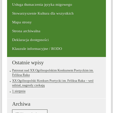
frazę:
Usługa tłumaczenia języka migowego
Stowarzyszenie Kultura dla wszystkich
Mapa strony
Strona archiwalna
Deklaracja dostępności
Klauzule informacyjne / RODO
Ostatnie wpisy
Patronat nad XX Ogólnopolskim Konkursem Poetyckim im.
Feliksa Raka
XX Ogólnopolski Konkurs Poetycki im. Feliksa Raka – weź
udział, nagrody czekają
1 sierpnia
Archiwa
Archiwa