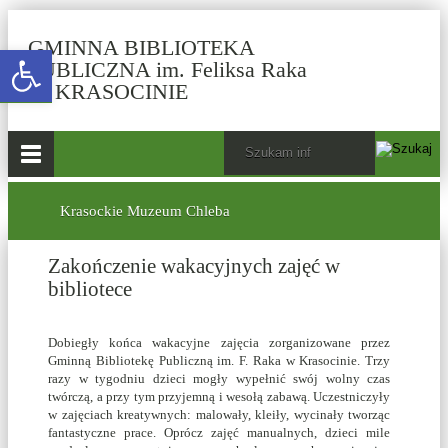
GMINNA BIBLIOTEKA
Open toolbar
PUBLICZNA im. Feliksa Raka
-
W KRASOCINIE
Zakończenie
wakacyjnych
górne
Wyszukiwarka
Tutaj
zajęć
wpisz
Otwórz
w
szukaną
menu
menu
główne
frazę:
bibliotece
dolne
Krasockie Muzeum Chleba
Zakończenie wakacyjnych zajęć w
bibliotece
Dobiegły końca wakacyjne zajęcia zorganizowane przez
Gminną Bibliotekę Publiczną im. F. Raka w Krasocinie. Trzy
razy w tygodniu dzieci mogły wypełnić swój wolny czas
twórczą, a przy tym przyjemną i wesołą zabawą. Uczestniczyły
w zajęciach kreatywnych: malowały, kleiły, wycinały tworząc
fantastyczne prace. Oprócz zajęć manualnych, dzieci mile