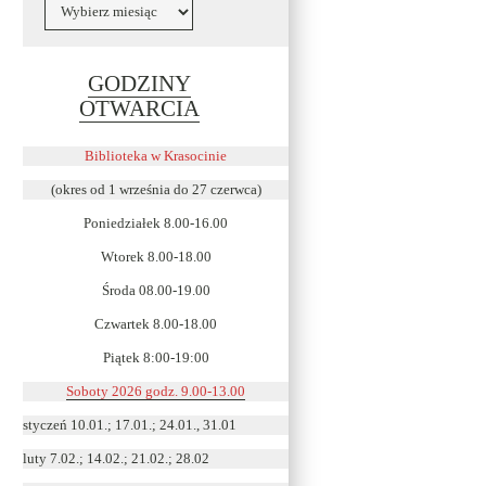
Archiwa
GODZINY
Link
OTWARCIA
otwiera
się
Biblioteka w Krasocinie
w
(okres od 1 września do 27 czerwca)
nowym
Poniedziałek 8.00-16.00
oknie
Wtorek 8.00-18.00
Środa 08.00-19.00
Czwartek 8.00-18.00
Piątek 8:00-19:00
Soboty 2026 godz. 9.00-13.00
styczeń 10.01.; 17.01.; 24.01., 31.01
luty 7.02.; 14.02.; 21.02.; 28.02