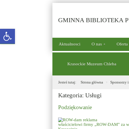
GMINNA BIBLIOTEKA PU
Open toolbar
górne
Aktualnosci
O nas
Oferta
menu
dolne
Krasockie Muzeum Chleba
Jesteś tutaj:
Strona główna
Sponsorzy i 
Kategoria:
Usługi
Podziękowanie
właścicielowi firmy „ROW-DAM” za w