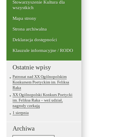
Stowarzyszenie Kultura dla
wszystkich
Mapa strony
Strona archiwalna
Deklaracja dostępności
Klauzule informacyjne / RODO
Ostatnie wpisy
Patronat nad XX Ogólnopolskim
Konkursem Poetyckim im. Feliksa
Raka
XX Ogólnopolski Konkurs Poetycki
im. Feliksa Raka – weź udział,
nagrody czekają
1 sierpnia
Archiwa