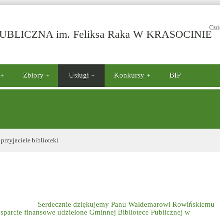
Czci
-
BLICZNA im. Feliksa Raka W KRASOCINIE
P
Zbiory
Usługi
Konkursy
BIP
przyjaciele biblioteki
S
erdecznie dziękuj
emy Panu Waldemarowi Rowińskiemu
sparcie finansowe
udzielone Gminnej Bibliotece Publicznej w