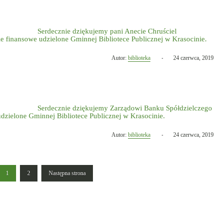
Serdecznie dziękujemy pani Anecie Chruściel
ie finansowe
udzielone Gminnej Bibliotece Publicznej w Krasocinie.
Opublikowano
Autor:
biblioteka
24 czerwca, 2019
w
dniu
Serdecznie dziękujemy Zarządowi Banku Spółdzielczego
udzielone Gminnej Bibliotece Publicznej w Krasocinie.
Opublikowano
Autor:
biblioteka
24 czerwca, 2019
w
dniu
1
2
Następna strona
Strona
Strona