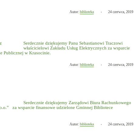
Opublikowano
Autor:
biblioteka
24 czerwca, 2019
w
dniu
S
erdecznie dziękuj
emy Panu Sebastianowi Traczowi
właścicielowi Zakładu Usług Elektrycznych za wsparcie
e Publicznej w Krasocinie.
Opublikowano
Autor:
biblioteka
24 czerwca, 2019
w
dniu
S
erdecznie dziękuj
emy Zarządowi Biura Rachunkowego
 o.o.” za wsparcie finansowe
udzielone Gminnej Bibliotece
Opublikowano
Autor:
biblioteka
24 czerwca, 2019
w
dniu