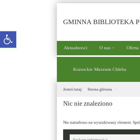
GMINNA BIBLIOTEKA PU
Open toolbar
górne
Aktualnosci
O nas
Oferta
menu
dolne
Krasockie Muzeum Chleba
Jesteś tutaj:
Strona główna
Nic nie znaleziono
Nie natrafiono na wyszukiwany element. Spr
Tutaj