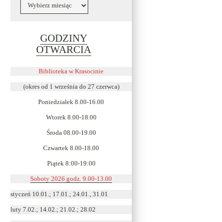
Archiwa
GODZINY
Link
OTWARCIA
otwiera
się
Biblioteka w Krasocinie
w
(okres od 1 września do 27 czerwca)
nowym
Poniedziałek 8.00-16.00
oknie
Wtorek 8.00-18.00
Środa 08.00-19.00
Czwartek 8.00-18.00
Piątek 8:00-19:00
Soboty 2026 godz. 9.00-13.00
styczeń 10.01.; 17.01.; 24.01., 31.01
luty 7.02.; 14.02.; 21.02.; 28.02