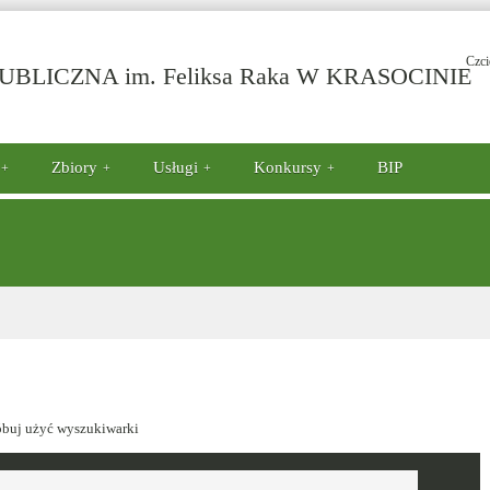
Czci
-
BLICZNA im. Feliksa Raka W KRASOCINIE
Zbiory
Usługi
Konkursy
BIP
óbuj użyć wyszukiwarki