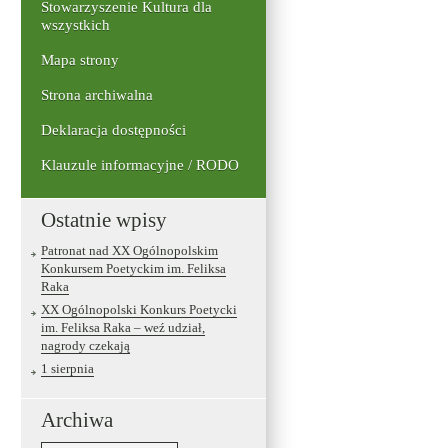
Stowarzyszenie Kultura dla
wszystkich
Mapa strony
Strona archiwalna
Deklaracja dostępności
Klauzule informacyjne / RODO
Ostatnie wpisy
Patronat nad XX Ogólnopolskim
Konkursem Poetyckim im. Feliksa
Raka
XX Ogólnopolski Konkurs Poetycki
im. Feliksa Raka – weź udział,
nagrody czekają
1 sierpnia
Archiwa