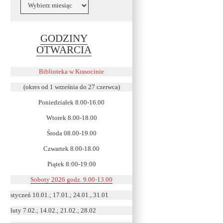
Archiwa
GODZINY
Link
OTWARCIA
otwiera
się
Biblioteka w Krasocinie
w
(okres od 1 września do 27 czerwca)
nowym
Poniedziałek 8.00-16.00
oknie
Wtorek 8.00-18.00
Środa 08.00-19.00
Czwartek 8.00-18.00
Piątek 8:00-19:00
Soboty 2026 godz. 9.00-13.00
styczeń 10.01.; 17.01.; 24.01., 31.01
luty 7.02.; 14.02.; 21.02.; 28.02