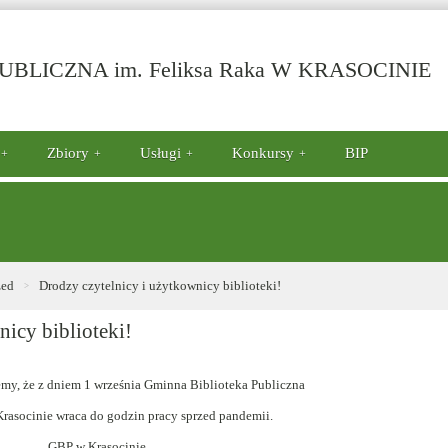
-
BLICZNA im. Feliksa Raka W KRASOCINIE
D
c
i
u
Zbiory
Usługi
Konkursy
BIP
bi
zed
Drodzy czytelnicy i użytkownicy biblioteki!
nicy biblioteki!
my, że z dniem 1 września Gminna Biblioteka Publiczna
Krasocinie wraca do godzin pracy sprzed pandemii.
GBP w Krasocinie