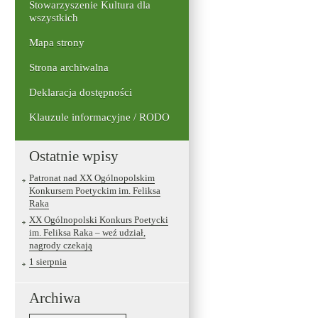
Stowarzyszenie Kultura dla
wszystkich
Mapa strony
Strona archiwalna
Deklaracja dostępności
Klauzule informacyjne / RODO
Ostatnie wpisy
Patronat nad XX Ogólnopolskim
Konkursem Poetyckim im. Feliksa
Raka
XX Ogólnopolski Konkurs Poetycki
im. Feliksa Raka – weź udział,
nagrody czekają
1 sierpnia
Archiwa