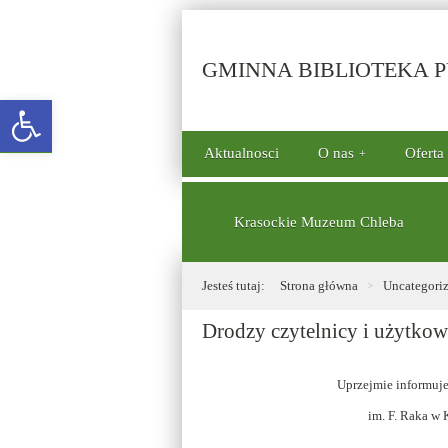
GMINNA BIBLIOTEKA PU
Open toolbar
górne
Aktualnosci
O nas
Oferta
menu
dolne
Krasockie Muzeum Chleba
Jesteś tutaj:
Strona główna
Uncategori
Drodzy czytelnicy i użytkow
Uprzejmie informuje
im. F. Raka w 