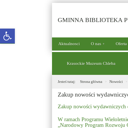
GMINNA BIBLIOTEKA PU
Open toolbar
górne
Aktualnosci
O nas
Oferta
menu
dolne
Krasockie Muzeum Chleba
Jesteś tutaj:
Strona główna
Nowości
Zakup nowości wydawniczyc
Zakup nowości wydawniczych d
W ramach Programu Wieloletnie
„Narodowy Program Rozwoju Cz