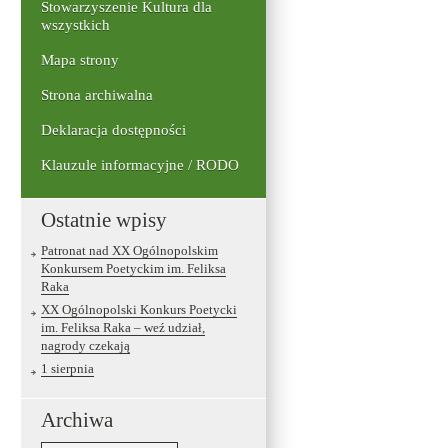
Stowarzyszenie Kultura dla
wszystkich
Mapa strony
Strona archiwalna
Deklaracja dostępności
Klauzule informacyjne / RODO
Ostatnie wpisy
Patronat nad XX Ogólnopolskim
Konkursem Poetyckim im. Feliksa
Raka
XX Ogólnopolski Konkurs Poetycki
im. Feliksa Raka – weź udział,
nagrody czekają
1 sierpnia
Archiwa