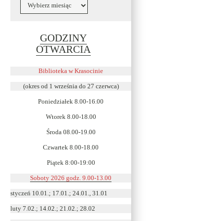
Archiwa
GODZINY
Link
OTWARCIA
otwiera
się
Biblioteka w Krasocinie
w
(okres od 1 września do 27 czerwca)
nowym
Poniedziałek 8.00-16.00
oknie
Wtorek 8.00-18.00
Środa 08.00-19.00
Czwartek 8.00-18.00
Piątek 8:00-19:00
Soboty 2026 godz. 9.00-13.00
styczeń 10.01.; 17.01.; 24.01., 31.01
luty 7.02.; 14.02.; 21.02.; 28.02