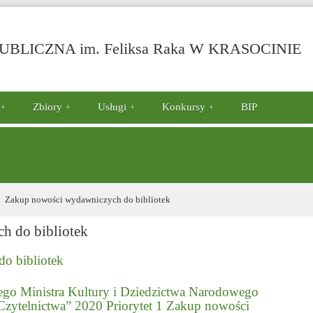
-
BLICZNA im. Feliksa Raka W KRASOCINIE
Z
n
w
d
Zbiory
Usługi
Konkursy
BIP
bi
Zakup nowości wydawniczych do bibliotek
h do bibliotek
o bibliotek
go Ministra Kultury i Dziedzictwa Narodowego
ytelnictwa” 2020 Priorytet 1 Zakup nowości