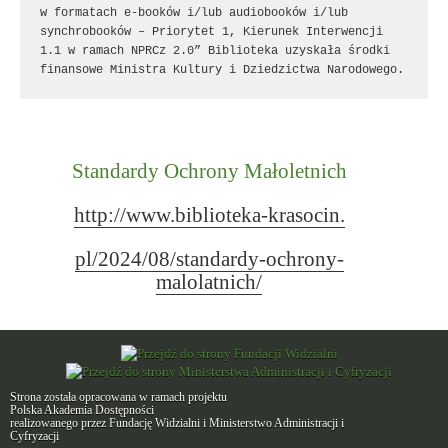
w formatach e-booków i/lub audiobooków i/lub 
synchrobooków – Priorytet 1, Kierunek Interwencji 
1.1 w ramach NPRCz 2.0” Biblioteka uzyskała środki 
finansowe Ministra Kultury i Dziedzictwa Narodowego.
Standardy Ochrony Małoletnich
http://www.biblioteka-krasocin.
pl/2024/08/standardy-ochrony-
malolatnich/
Strona została opracowana w ramach projektu
Polska Akademia Dostępności
realizowanego przez
Fundację Widzialni
i
Ministerstwo Administracji i
Cyfryzacji