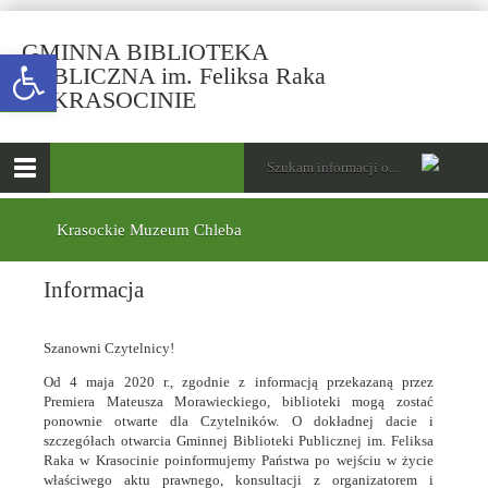
GMINNA BIBLIOTEKA
Open toolbar
PUBLICZNA im. Feliksa Raka
-
W KRASOCINIE
Informacja
górne
Wyszukiwarka
Tutaj
wpisz
Otwórz
szukaną
menu
menu
frazę:
główne
dolne
Krasockie Muzeum Chleba
Informacja
Szanowni Czytelnicy!
Od 4 maja 2020 r., zgodnie z informacją przekazaną przez
Premiera Mateusza Morawieckiego, biblioteki mogą zostać
ponownie otwarte dla Czytelników. O dokładnej dacie i
szczegółach otwarcia Gminnej Biblioteki Publicznej im. Feliksa
Raka w Krasocinie poinformujemy Państwa po wejściu w życie
właściwego aktu prawnego, konsultacji z organizatorem i