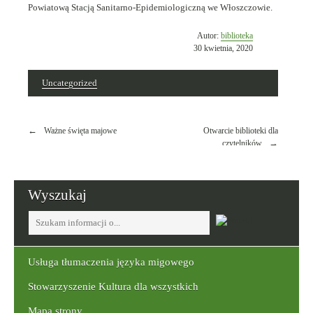
Powiatową Stacją Sanitarno-Epidemiologiczną we Włoszczowie.
Opublikowano
Autor:
biblioteka
w
30 kwietnia, 2020
dniu
Uncategorized
Nawigacja
Ważne święta majowe
Otwarcie biblioteki dla
wpisu
czytelników
Wyszukaj
Tutaj
wpisz
szukaną
frazę:
Usługa tłumaczenia języka migowego
Stowarzyszenie Kultura dla wszystkich
Mapa strony