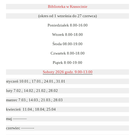
się
Biblioteka w Krasocinie
w
(okres od 1 września do 27 czerwca)
nowym
Poniedziałek 8.00-16.00
oknie
Wtorek 8.00-18.00
Środa 08.00-19.00
Czwartek 8.00-18.00
Piątek 8:00-19:00
Soboty 2026 godz. 9.00-13.00
styczeń 10.01.; 17.01.; 24.01., 31.01
luty 7.02.; 14.02.; 21.02.; 28.02
marzec 7.03.; 14.03.; 21.03.; 28.03
kwiecień 11.04.; 18.04; 25.04
maj ———–
czerwiec ———-