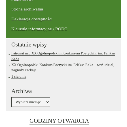
Strona archiwalna
Deklaracja dostępności
Klauzule informacyjne / RODO
Ostatnie wpisy
Patronat nad XX Ogólnopolskim Konkursem Poetyckim im. Feliksa
Raka
XX Ogólnopolski Konkurs Poetycki im. Feliksa Raka – weź udział,
nagrody czekają
1 sierpnia
Archiwa
Archiwa
Link
GODZINY OTWARCIA
otwiera