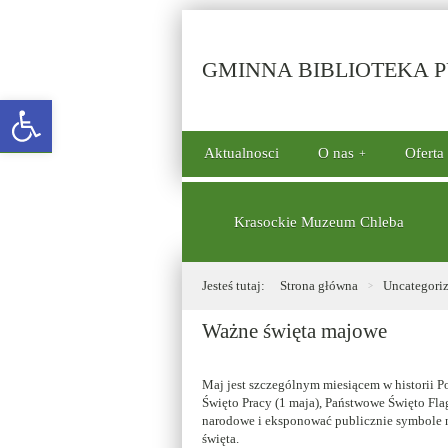
GMINNA BIBLIOTEKA PU
Open toolbar
górne
Aktualnosci
O nas
Oferta
menu
dolne
Krasockie Muzeum Chleba
Jesteś tutaj:
Strona główna
Uncategori
Ważne święta majowe
Maj jest szczególnym miesiącem w historii P
Święto Pracy (1 maja), Państwowe Święto Fla
narodowe i eksponować publicznie symbole n
święta.