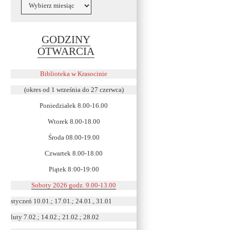
Archiwa
GODZINY
Link
OTWARCIA
otwiera
się
Biblioteka w Krasocinie
w
(okres od 1 września do 27 czerwca)
nowym
Poniedziałek 8.00-16.00
oknie
Wtorek 8.00-18.00
Środa 08.00-19.00
Czwartek 8.00-18.00
Piątek 8:00-19:00
Soboty 2026 godz. 9.00-13.00
styczeń 10.01.; 17.01.; 24.01., 31.01
luty 7.02.; 14.02.; 21.02.; 28.02