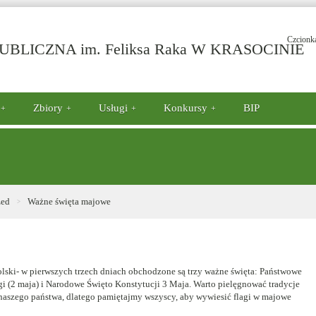
Czcionk
-
BLICZNA im. Feliksa Raka W KRASOCINIE
W
ś
m
Zbiory
Usługi
Konkursy
BIP
zed
Ważne święta majowe
olski- w pierwszych trzech dniach obchodzone są trzy ważne święta: Państwowe
gi (2 maja) i Narodowe Święto Konstytucji 3 Maja. Warto pielęgnować tradycje
aszego państwa, dlatego pamiętajmy wszyscy, aby wywiesić flagi w majowe