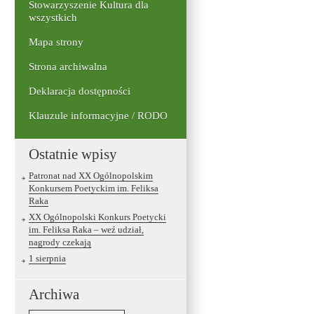
Stowarzyszenie Kultura dla
wszystkich
Mapa strony
Strona archiwalna
Deklaracja dostępności
Klauzule informacyjne / RODO
Ostatnie wpisy
Patronat nad XX Ogólnopolskim
Konkursem Poetyckim im. Feliksa
Raka
XX Ogólnopolski Konkurs Poetycki
im. Feliksa Raka – weź udział,
nagrody czekają
1 sierpnia
Archiwa