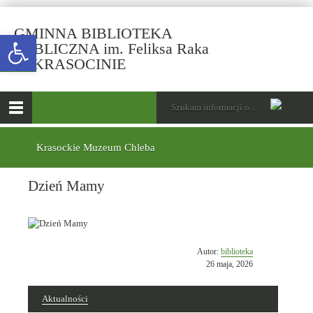
GMINNA BIBLIOTEKA
Open toolbar
PUBLICZNA im. Feliksa Raka
-
W KRASOCINIE
Dzień
Mamy
górne
Wyszukiwarka
Tutaj
wpisz
Otwórz
szukaną
menu
menu
frazę:
główne
dolne
Krasockie Muzeum Chleba
Dzień Mamy
Opublikowano
Autor:
biblioteka
w
26 maja, 2026
dniu
Aktualności