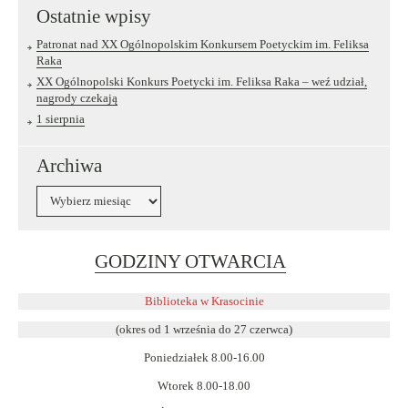
Ostatnie wpisy
Patronat nad XX Ogólnopolskim Konkursem Poetyckim im. Feliksa
Raka
XX Ogólnopolski Konkurs Poetycki im. Feliksa Raka – weź udział,
nagrody czekają
1 sierpnia
Archiwa
Archiwa
Link
GODZINY OTWARCIA
otwiera
się
Biblioteka w Krasocinie
w
(okres od 1 września do 27 czerwca)
nowym
Poniedziałek 8.00-16.00
oknie
Wtorek 8.00-18.00