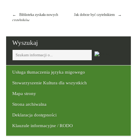
Nawigacja
Biblioteka zyskała nowych
Jak dobrze być czytelnikiem
wpisu
czytelników
Wyszukaj
Tutaj
wpisz
szukaną
frazę:
Usługa tłumaczenia języka migowego
Stowarzyszenie Kultura dla wszystkich
Mapa strony
Strona archiwalna
Deklaracja dostępności
Klauzule informacyjne / RODO