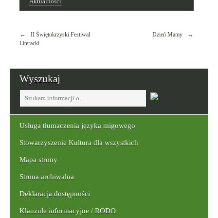
Aktualności
Nawigacja
II Świętokrzyski Festiwal
Dzień Mamy
wpisu
Literacki
Wyszukaj
Tutaj
wpisz
szukaną
frazę:
Usługa tłumaczenia języka migowego
Stowarzyszenie Kultura dla wszystkich
Mapa strony
Strona archiwalna
Deklaracja dostępności
Klauzule informacyjne / RODO