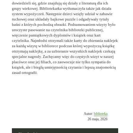
dowiedzieli się, gdzie znajdują się działy z literaturą dla ich
grupy wiekowej. Bibliotekarka wytłumaczyła także jak działa
system wypożyczeń. Następnie dzieci wzięły udział w zabawie
ruchowej oraz układały bajkowe puzzle i odgadywały tytuły
baśni z których pochodzą obrazki. Podsumowaniem wizyty było
uroczyste pasowanie na czytelnika biblioteki publicznej,
wręczenie pamiątkowych dyplomów i książek oraz kart
czytelnika. Najmłodsi otrzymali także karty do zbierania naklejek
za każdą wizytę w bibliotece podczas której wypożyczą książkę
otrzymają naklejkę, a za uzbieranie wszystkich naklejek czekają
specjalne nagrody. Zachęcamy więc do częstych wizyt w naszej
placówce oraz jej filiach, co zaowocuje nie tylko sympatia do
książek, ale i biegłą umiejętnością czytania i lepszą znajomością
zasad ortografii.
Opublikowano
Autor:
biblioteka
w
26 maja, 2026
dniu