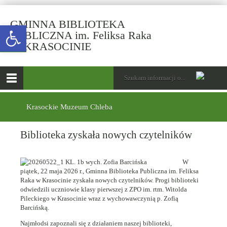
GMINNA BIBLIOTEKA
Open toolbar
PUBLICZNA im. Feliksa Raka
-
W KRASOCINIE
Biblioteka
zyskała
górne
Wyszukiwarka
Tutaj
nowych
wpisz
Otwórz
czytelników
szukaną
menu
menu
frazę:
główne
dolne
Krasockie Muzeum Chleba
Biblioteka zyskała nowych czytelników
W
piątek, 22 maja 2026 r., Gminna Biblioteka Publiczna im. Feliksa
Raka w Krasocinie zyskała nowych czytelników. Progi biblioteki
odwiedzili uczniowie klasy pierwszej z ZPO im. rtm. Witolda
Pileckiego w Krasocinie wraz z wychowawczynią p. Zofią
Barcińską.
Najmłodsi zapoznali się z działaniem naszej biblioteki,