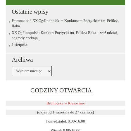
Ostatnie wpisy
Patronat nad XX Ogólnopolskim Konkursem Poetyckim im. Feliksa
Raka
XX Ogólnopolski Konkurs Poetycki im. Feliksa Raka – weź udział,
nagrody czekają
1 sierpnia
Archiwa
Archiwa
Link
GODZINY OTWARCIA
otwiera
się
Biblioteka w Krasocinie
w
(okres od 1 września do 27 czerwca)
nowym
Poniedziałek 8.00-16.00
oknie
Wtorek 8.00-18.00