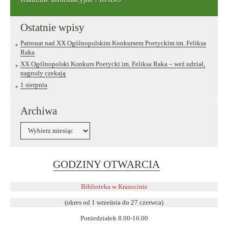
Ostatnie wpisy
Patronat nad XX Ogólnopolskim Konkursem Poetyckim im. Feliksa
Raka
XX Ogólnopolski Konkurs Poetycki im. Feliksa Raka – weź udział,
nagrody czekają
1 sierpnia
Archiwa
Archiwa
Link
GODZINY OTWARCIA
otwiera
się
Biblioteka w Krasocinie
w
(okres od 1 września do 27 czerwca)
nowym
Poniedziałek 8.00-16.00
oknie