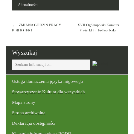
Aktualności
Nawigacja
ZMIANA GODZIN PRACY
XVII Ogólnopolski Konkurs
wpisu
BIBLIOTEKI
Poetycki im. Feliksa Raka –
zgłoszenia do 30 września
Wyszukaj
Tutaj
wpisz
szukaną
frazę:
Usługa tłumaczenia języka migowego
Stowarzyszenie Kultura dla wszystkich
Mapa strony
Strona archiwalna
Deklaracja dostępności
Klauzule informacyjne / RODO