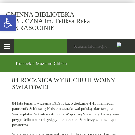
GMINNA BIBLIOTEKA
Open toolbar
PUBLICZNA im. Feliksa Raka
-
W KRASOCINIE
84
ROCZNICA
górne
Wyszukiwarka
Tutaj
WYBUCHU
wpisz
Otwórz
II
szukaną
menu
menu
frazę:
WOJNY
główne
dolne
Krasockie Muzeum Chleba
ŚWIATOWEJ
84 ROCZNICA WYBUCHU II WOJNY
ŚWIATOWEJ
84 lata temu, 1 września 1939 roku, o godzinie 4.45 niemiecki
pancernik Schleswig-Holstein zaatakował polską placówkę na
Westerplatte. Wkrótce szturm na Wojskową Składnicę Tranzytową
przypuściło około 4 tysięcy niemieckich żołnierzy z morza, lądu i
powietrza.
Wydarzenie to uznawane jest za symboliczny początek II wojny