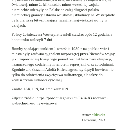
światowej, mimo że kilkanaście minut wcześniej wojska
niemieckie uderzyły na Polskę na całej długości polsko-
niemieckiej granicy. Obrona wojskowej składnicy na Westerplatte
była pierwszą bitwą, trwającej sześć lat, największej wojny w
dziejach.
Polscy żołnierze na Westerplatte mieli stawiać opór 12 godzin, a
bohatersko walczyli 7 dni.
Bomby spadające rankiem 1 września 1939 r. na polskie wsie i
miasta były zarówno sygnałem rozpoczętej przez Niemców wojny,
jak i zapowiedzią trwającego ponad pięć lat koszmaru okupacji,
naznaczonego codziennym terrorem, represjami oraz zbrodniami.
Zgodnie z rozkazami Adolfa Hitlera agresorzy dążyli bowiem nie
tylko do odniesienia zwycięstwa militarnego, ale także do
wyniszczenia ludności cywilnej.
Źródło. IAR, IPN, fot. archiwum IPN
Zdjęcie źródło: https://powiat-legnicki.eu/3434-83-rocznica-
wybuchu-ii-wojny-swiatowej
Opublikowano
Autor:
biblioteka
w
1 września, 2023
dniu