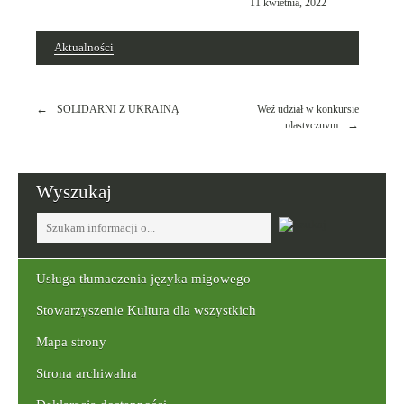
w
11 kwietnia, 2022
dniu
Aktualności
Nawigacja
SOLIDARNI Z UKRAINĄ
Weź udział w konkursie
wpisu
plastycznym
Wyszukaj
Tutaj
wpisz
szukaną
frazę:
Usługa tłumaczenia języka migowego
Stowarzyszenie Kultura dla wszystkich
Mapa strony
Strona archiwalna