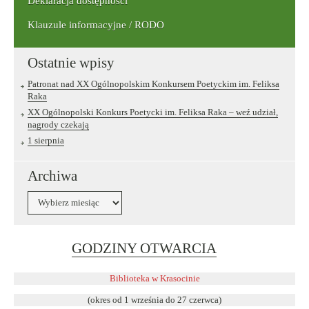
Deklaracja dostępności
Klauzule informacyjne / RODO
Ostatnie wpisy
Patronat nad XX Ogólnopolskim Konkursem Poetyckim im. Feliksa
Raka
XX Ogólnopolski Konkurs Poetycki im. Feliksa Raka – weź udział,
nagrody czekają
1 sierpnia
Archiwa
Archiwa
Link
GODZINY OTWARCIA
otwiera
się
Biblioteka w Krasocinie
w
(okres od 1 września do 27 czerwca)