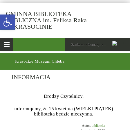
GMINNA BIBLIOTEKA
Open toolbar
PUBLICZNA im. Feliksa Raka
-
W KRASOCINIE
INFORMACJA
górne
Wyszukiwarka
Tutaj
wpisz
Otwórz
szukaną
menu
menu
frazę:
główne
dolne
Krasockie Muzeum Chleba
INFORMACJA
Drodzy Czytelnicy,
informujemy, że 15 kwietnia (WIELKI PIĄTEK)
biblioteka będzie nieczynna.
Opublikowano
Autor:
biblioteka