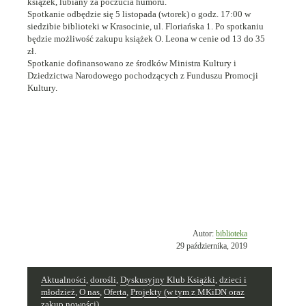
książek, lubiany za poczucia humoru.
Spotkanie odbędzie się 5 listopada (wtorek) o godz. 17:00 w
siedzibie biblioteki w Krasocinie, ul. Floriańska 1. Po spotkaniu
będzie możliwość zakupu książek O. Leona w cenie od 13 do 35
zł.
Spotkanie dofinansowano ze środków Ministra Kultury i
Dziedzictwa Narodowego pochodzących z Funduszu Promocji
Kultury.
Opublikowano
Autor:
biblioteka
w
29 października, 2019
dniu
Aktualności
,
dorośli
,
Dyskusyjny Klub Książki
,
dzieci i
młodzież
,
O nas
,
Oferta
,
Projekty (w tym z MKiDN oraz
zakup nowości)