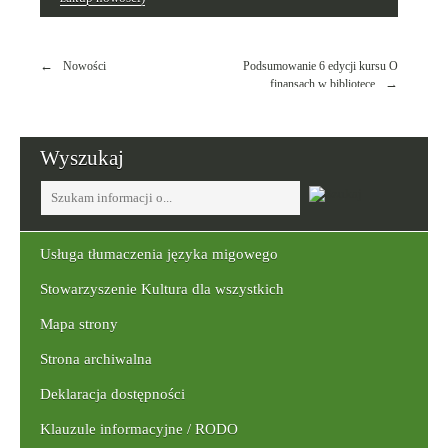
Nawigacja
Nowości
Podsumowanie 6 edycji kursu O
wpisu
finansach w bibliotece
Wyszukaj
Tutaj
wpisz
szukaną
frazę:
Usługa tłumaczenia języka migowego
Stowarzyszenie Kultura dla wszystkich
Mapa strony
Strona archiwalna
Deklaracja dostępności
Klauzule informacyjne / RODO