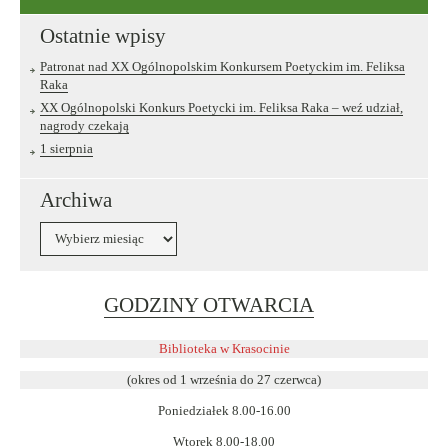
Ostatnie wpisy
Patronat nad XX Ogólnopolskim Konkursem Poetyckim im. Feliksa
Raka
XX Ogólnopolski Konkurs Poetycki im. Feliksa Raka – weź udział,
nagrody czekają
1 sierpnia
Archiwa
Archiwa
Link
GODZINY OTWARCIA
otwiera
się
Biblioteka w Krasocinie
w
(okres od 1 września do 27 czerwca)
nowym
Poniedziałek 8.00-16.00
oknie
Wtorek 8.00-18.00