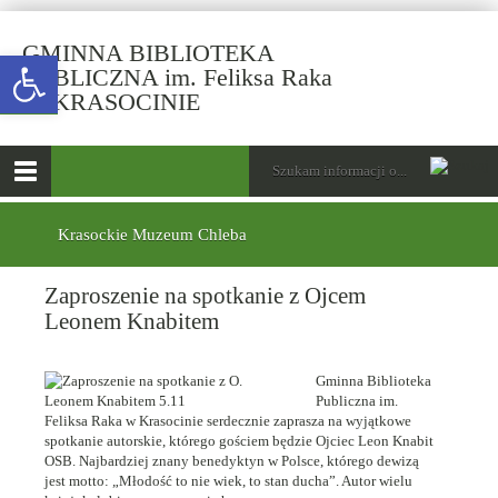
GMINNA BIBLIOTEKA
Open toolbar
PUBLICZNA im. Feliksa Raka
-
W KRASOCINIE
Zaproszenie
na
górne
Wyszukiwarka
Tutaj
spotkanie
wpisz
Otwórz
z
szukaną
menu
menu
frazę:
Ojcem
główne
dolne
Krasockie Muzeum Chleba
Leonem
Knabitem
Zaproszenie na spotkanie z Ojcem
Leonem Knabitem
Gminna Biblioteka
Publiczna im.
Feliksa Raka w Krasocinie serdecznie zaprasza na wyjątkowe
spotkanie autorskie, którego gościem będzie Ojciec Leon Knabit
OSB. Najbardziej znany benedyktyn w Polsce, którego dewizą
jest motto: „Młodość to nie wiek, to stan ducha”. Autor wielu