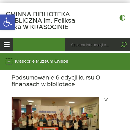
GMINNA BIBLIOTEKA
Open toolbar
PUBLICZNA im. Feliksa
-
Raka W KRASOCINIE
Podsumowanie
6
górne
Wyszukiwarka
Tutaj
edycji
wpisz
Otwórz
kursu
szukaną
menu
menu
frazę:
O
główne
Krasockie Muzeum Chleba
dolne
finansach
w
bibliotece
Podsumowanie 6 edycji kursu O
finansach w bibliotece
W