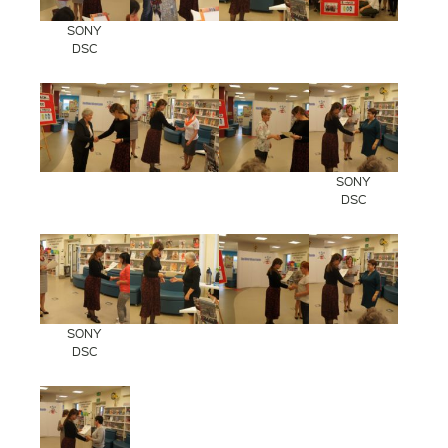
SONY
DSC
SONY
DSC
SONY
DSC