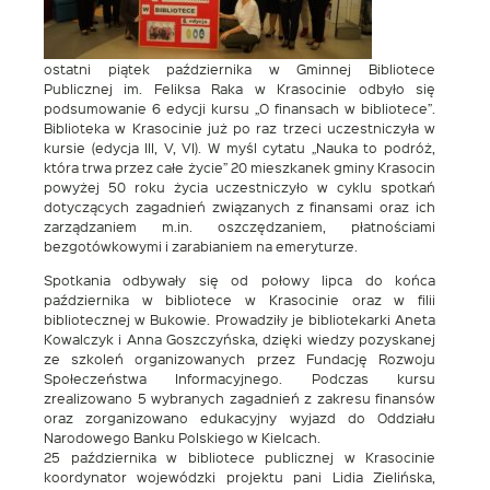
ostatni piątek października w Gminnej Bibliotece
Publicznej im. Feliksa Raka w Krasocinie odbyło się
podsumowanie 6 edycji kursu „O finansach w bibliotece”.
Biblioteka w Krasocinie już po raz trzeci uczestniczyła w
kursie (edycja III, V, VI). W myśl cytatu „Nauka to podróż,
która trwa przez całe życie” 20 mieszkanek gminy Krasocin
powyżej 50 roku życia uczestniczyło w cyklu spotkań
dotyczących zagadnień związanych z finansami oraz ich
zarządzaniem m.in. oszczędzaniem, płatnościami
bezgotówkowymi i zarabianiem na emeryturze.
Spotkania odbywały się od połowy lipca do końca
października w bibliotece w Krasocinie oraz w filii
bibliotecznej w Bukowie. Prowadziły je bibliotekarki Aneta
Kowalczyk i Anna Goszczyńska, dzięki wiedzy pozyskanej
ze szkoleń organizowanych przez Fundację Rozwoju
Społeczeństwa Informacyjnego. Podczas kursu
zrealizowano 5 wybranych zagadnień z zakresu finansów
oraz zorganizowano edukacyjny wyjazd do Oddziału
Narodowego Banku Polskiego w Kielcach.
25 października w bibliotece publicznej w Krasocinie
koordynator wojewódzki projektu pani Lidia Zielińska,