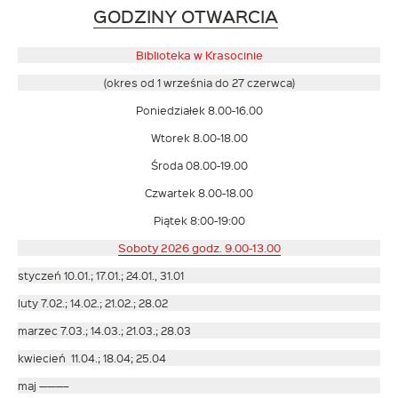
Link
GODZINY OTWARCIA
otwiera
się
Biblioteka w Krasocinie
w
(okres od 1 września do 27 czerwca)
nowym
Poniedziałek 8.00-16.00
oknie
Wtorek 8.00-18.00
Środa 08.00-19.00
Czwartek 8.00-18.00
Piątek 8:00-19:00
Soboty 2026 godz. 9.00-13.00
styczeń 10.01.; 17.01.; 24.01., 31.01
luty 7.02.; 14.02.; 21.02.; 28.02
marzec 7.03.; 14.03.; 21.03.; 28.03
kwiecień 11.04.; 18.04; 25.04
maj ———–