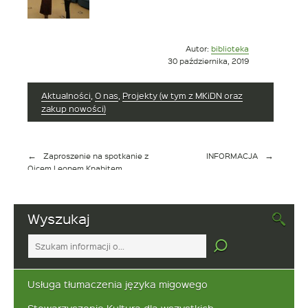
Opublikowano
Autor:
biblioteka
w
30 października, 2019
dniu
Aktualności
,
O nas
,
Projekty (w tym z MKiDN oraz
zakup nowości)
Nawigacja
Zaproszenie na spotkanie z
INFORMACJA
wpisu
Ojcem Leonem Knabitem
Wyszukaj
Tutaj
wpisz
szukaną
frazę:
Usługa tłumaczenia języka migowego