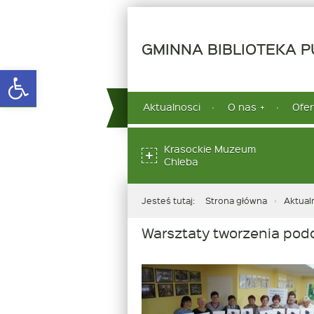
GMINNA BIBLIOTEKA PU
Open toolbar
górne
Aktualnosci
O nas
Ofer
menu
dolne
Krasockie Muzeum
Chleba
Jesteś tutaj:
Strona główna
Aktual
Warsztaty tworzenia pod