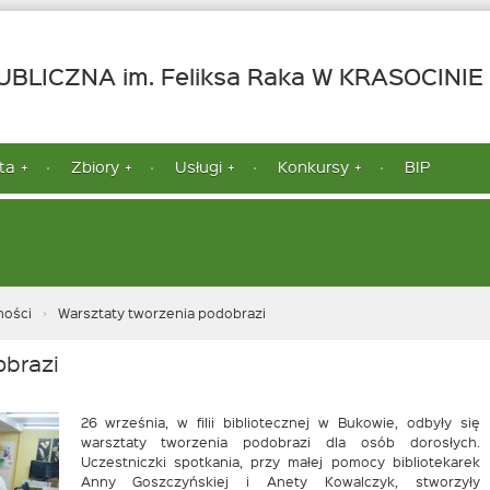
-
BLICZNA im. Feliksa Raka W KRASOCINIE
ta
Zbiory
Usługi
Konkursy
BIP
ności
Warsztaty tworzenia podobrazi
obrazi
26 września, w filii bibliotecznej w Bukowie, odbyły się
warsztaty tworzenia podobrazi dla osób dorosłych.
Uczestniczki spotkania, przy małej pomocy bibliotekarek
Anny Goszczyńskiej i Anety Kowalczyk, stworzyły