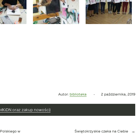
Opublikowano
Autor:
biblioteka
2 października, 2019
w
dniu
 MKiDN oraz zakup nowości)
Polskiego w
Świętokrzyskie czeka na Ciebie