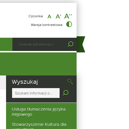
Czcionka
Warsztaty
Wersja kontrastowa
tworzenia
podobrazi
Wyszukiwarka
Tutaj
wpisz
szukaną
frazę:
Wyszukaj
Tutaj
wpisz
szukaną
frazę:
Usługa tłumaczenia języka
migowego
Stowarzyszenie Kultura dla