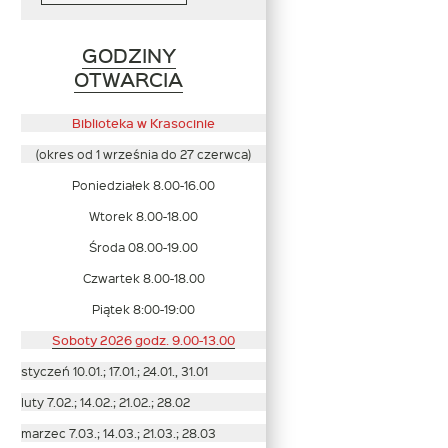
GODZINY
Link
OTWARCIA
otwiera
się
Biblioteka w Krasocinie
w
(okres od 1 września do 27 czerwca)
nowym
Poniedziałek 8.00-16.00
oknie
Wtorek 8.00-18.00
Środa 08.00-19.00
Czwartek 8.00-18.00
Piątek 8:00-19:00
Soboty 2026 godz. 9.00-13.00
styczeń 10.01.; 17.01.; 24.01., 31.01
luty 7.02.; 14.02.; 21.02.; 28.02
marzec 7.03.; 14.03.; 21.03.; 28.03