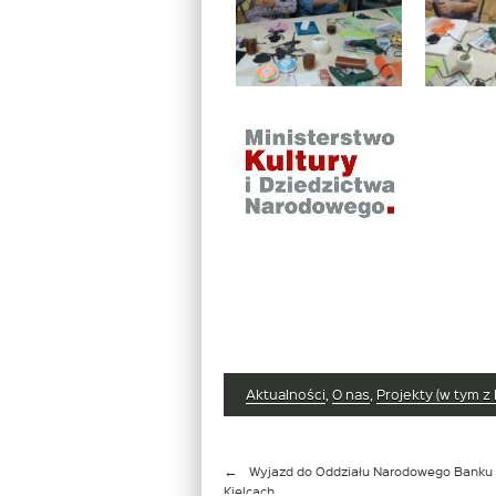
Aktualności
,
O nas
,
Projekty (w tym z
Nawigacja
Wyjazd do Oddziału Narodowego Banku 
wpisu
Kielcach