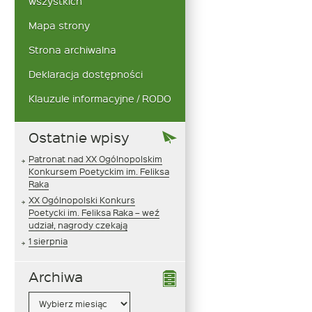
wszystkich
Mapa strony
Strona archiwalna
Deklaracja dostępności
Klauzule informacyjne / RODO
Ostatnie wpisy
Patronat nad XX Ogólnopolskim
Konkursem Poetyckim im. Feliksa
Raka
XX Ogólnopolski Konkurs
Poetycki im. Feliksa Raka – weź
udział, nagrody czekają
1 sierpnia
Archiwa
Archiwa