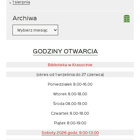
1 sierpnia
Archiwa
Archiwa
Link
GODZINY OTWARCIA
otwiera
się
Biblioteka w Krasocinie
w
(okres od 1 września do 27 czerwca)
nowym
Poniedziałek 8.00-16.00
oknie
Wtorek 8.00-18.00
Środa 08.00-19.00
Czwartek 8.00-18.00
Piątek 8:00-19:00
Soboty 2026 godz. 9.00-13.00