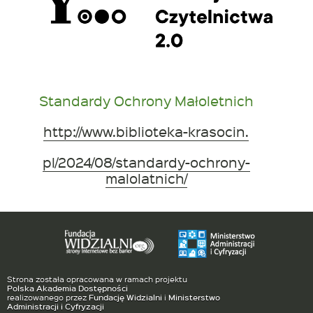
Standardy Ochrony Małoletnich
http://www.biblioteka-krasocin.
pl/2024/08/standardy-ochrony-
malolatnich/
Strona została opracowana w ramach projektu
Polska Akademia Dostępności
realizowanego przez
Fundację Widzialni
i
Ministerstwo
Administracji i Cyfryzacji