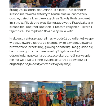
środę, 24 kwietnia, do Gminnej Biblioteki Publicznej w
Krasocinie zawitali aktorzy z Teatru Maska. Zaproszeni
goście, dzieci z klas pierwszych ze Szkoły Podstawowej
im. rtm. W. Pileckiego oraz Samorządowego Przedszkola w
Krasocinie, obejrzeli spektakl „Prastara książnica – skarb i
tajemnica… bo mądrość tkwi nie tylko w Wifi”.
Krakowscy aktorzy zabrali nas w podróż do odległej wyspy
w poszukiwaniu ukrytego skarbu. Tylko czy poszukiwania
prowadzone przez Kirę, główną bohaterkę, mogą udać się
bez pomocy internetowej wiedzy? I gdzie szukać
odpowiedzi na pytania dotyczące skarbu, jeśli na wyspie
nie ma Wifi? Na te i inne pytania aktorzy odpowiedzieli
angażując najmłodszych w niezwykłą misję.