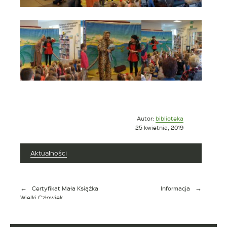
Opublikowano
Autor:
biblioteka
w
25 kwietnia, 2019
dniu
Aktualności
Nawigacja
Certyfikat Mała Książka
Informacja
wpisu
Wielki Człowiek