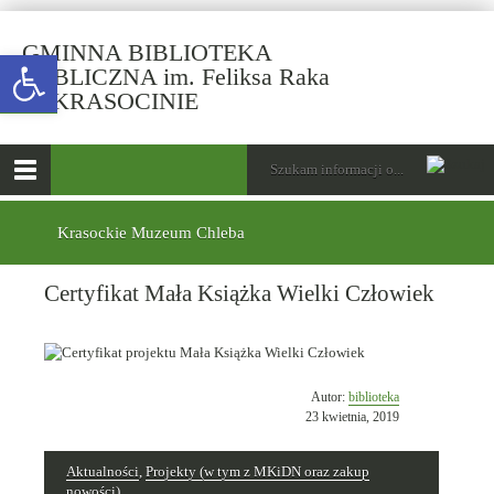
GMINNA BIBLIOTEKA
Open toolbar
PUBLICZNA im. Feliksa Raka
-
W KRASOCINIE
Certyfikat
Mała
górne
Wyszukiwarka
Tutaj
Książka
wpisz
Otwórz
Wielki
szukaną
menu
menu
frazę:
Człowiek
główne
dolne
Krasockie Muzeum Chleba
Certyfikat Mała Książka Wielki Człowiek
Opublikowano
Autor:
biblioteka
w
23 kwietnia, 2019
dniu
Aktualności
,
Projekty (w tym z MKiDN oraz zakup
nowości)