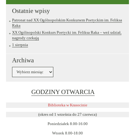
Ostatnie wpisy
Patronat nad XX Ogólnopolskim Konkursem Poetyckim im. Feliksa
Raka
XX Ogólnopolski Konkurs Poetycki im. Feliksa Raka – weź udział,
nagrody czekają
1 sierpnia
Archiwa
Archiwa
Link
GODZINY OTWARCIA
otwiera
się
Biblioteka w Krasocinie
w
(okres od 1 września do 27 czerwca)
nowym
Poniedziałek 8.00-16.00
oknie
Wtorek 8.00-18.00