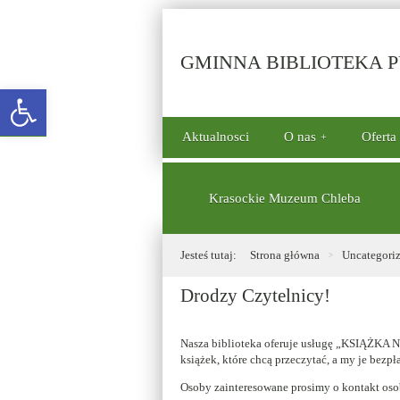
GMINNA BIBLIOTEKA PU
Open toolbar
górne
Aktualnosci
O nas
Oferta
menu
dolne
Krasockie Muzeum Chleba
Jesteś tutaj:
Strona główna
Uncategori
Drodzy Czytelnicy!
Nasza biblioteka oferuje usługę „KSIĄŻKA 
książek, które chcą przeczytać, a my je bez
Osoby zainteresowane prosimy o kontakt oso