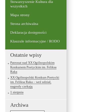
Stowarzyszenie Kultura dla
wszystkich
Mapa strony
Strona archiwalna
Deklaracja dostępności
Klauzule informacyjne / RODO
Ostatnie wpisy
Patronat nad XX Ogólnopolskim
Konkursem Poetyckim im. Feliksa
Raka
XX Ogólnopolski Konkurs Poetycki
im. Feliksa Raka – weź udział,
nagrody czekają
1 sierpnia
Archiwa