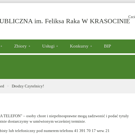
Czci
-
BLICZNA im. Feliksa Raka W KRASOCINIE
D
C
Zbiory
Usługi
Konkursy
BIP
zed
Drodzy Czytelnicy!
NA TELEFON” – osoby chore i niepełnosprawne mogą zadzwonić i podać tytuły
płatnie dostarczymy w umówionym wcześniej terminie.
bisty lub telefoniczny pod numerem telefonu 41 391 70 17 wew. 21