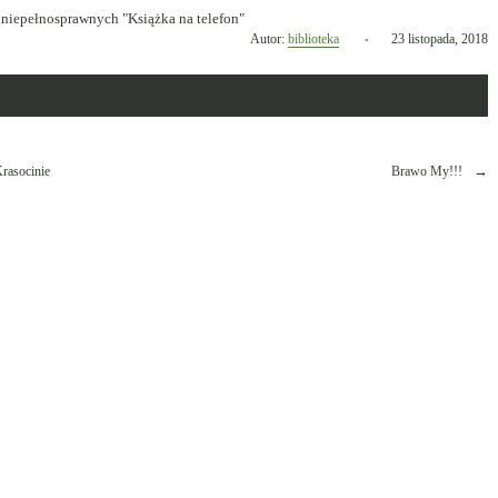
Opublikowano
Autor:
biblioteka
23 listopada, 2018
w
dniu
rasocinie
Brawo My!!!