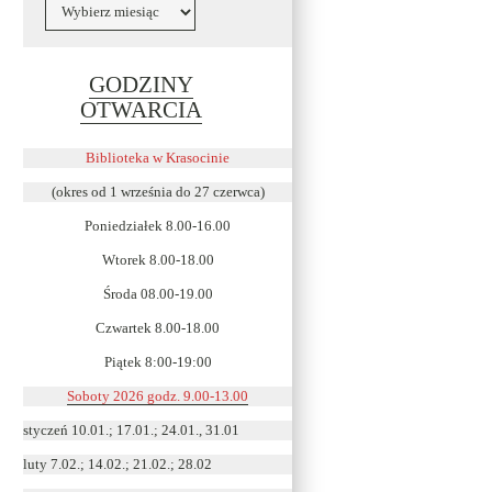
Archiwa
GODZINY
Link
OTWARCIA
otwiera
się
Biblioteka w Krasocinie
w
(okres od 1 września do 27 czerwca)
nowym
Poniedziałek 8.00-16.00
oknie
Wtorek 8.00-18.00
Środa 08.00-19.00
Czwartek 8.00-18.00
Piątek 8:00-19:00
Soboty 2026 godz. 9.00-13.00
styczeń 10.01.; 17.01.; 24.01., 31.01
luty 7.02.; 14.02.; 21.02.; 28.02