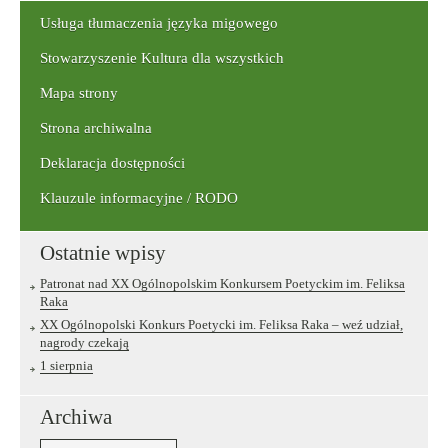
frazę:
Usługa tłumaczenia języka migowego
Stowarzyszenie Kultura dla wszystkich
Mapa strony
Strona archiwalna
Deklaracja dostępności
Klauzule informacyjne / RODO
Ostatnie wpisy
Patronat nad XX Ogólnopolskim Konkursem Poetyckim im. Feliksa
Raka
XX Ogólnopolski Konkurs Poetycki im. Feliksa Raka – weź udział,
nagrody czekają
1 sierpnia
Archiwa
Archiwa