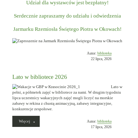
Udział dla wystawców jest bezpłatny!
Serdecznie zapraszamy do udziału i odwiedzenia
J
armarku Rzemiosła Świętego Piotra w Okowach!
Opublikowano
Autor:
biblioteka
w
22 lipca, 2026
dniu
Lato w bibliotece 2026
Lato w
pełni, a półmetek zajęć w bibliotece za nami. W drugim tygodniu
lipca uczestnicy wakacyjnych zajęć mogli liczyć na morskie
zabawy w rekina z chustą animacyjną, zabawy integracyjne,
konkurencje zespołowe.
„Lato
Więcej
Opublikowano
Autor:
biblioteka
w
w
17 lipca, 2026
bibliotece
dniu
2026”