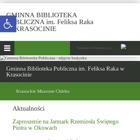
GMINNA BIBLIOTEKA
Open toolbar
PUBLICZNA im. Feliksa Raka
W KRASOCINIE
górne
Wyszukiwarka
Tutaj
wpisz
Otwórz
szukaną
menu
frazę:
główne
Gminna Biblioteka Publiczna im. Feliksa Raka w
Krasocinie
menu
dolne
Krasockie Muzeum Chleba
Aktualności
Zaproszenie na Jarmark Rzemiosła Świętego
Piotra w Okowach