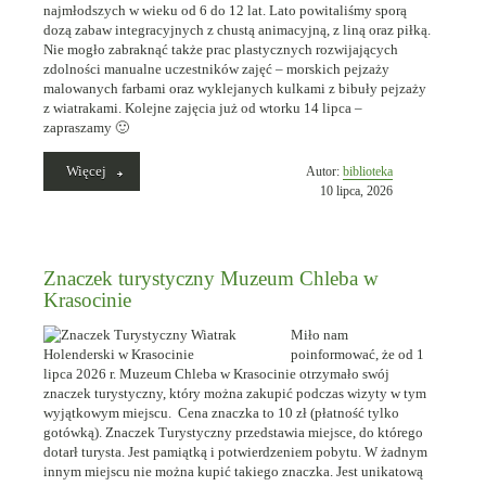
najmłodszych w wieku od 6 do 12 lat. Lato powitaliśmy sporą
dozą zabaw integracyjnych z chustą animacyjną, z liną oraz piłką.
Nie mogło zabraknąć także prac plastycznych rozwijających
zdolności manualne uczestników zajęć – morskich pejzaży
malowanych farbami oraz wyklejanych kulkami z bibuły pejzaży
z wiatrakami. Kolejne zajęcia już od wtorku 14 lipca –
zapraszamy 🙂
„Pierwszy
Więcej
Opublikowano
Autor:
biblioteka
tydzień
w
10 lipca, 2026
wakacji
dniu
w
bibliotece
2026
Znaczek turystyczny Muzeum Chleba w
za
Krasocinie
nami!”
Miło nam
poinformować, że od 1
lipca 2026 r. Muzeum Chleba w Krasocinie otrzymało swój
znaczek turystyczny, który można zakupić podczas wizyty w tym
wyjątkowym miejscu. Cena znaczka to 10 zł (płatność tylko
gotówką). Znaczek Turystyczny przedstawia miejsce, do którego
dotarł turysta. Jest pamiątką i potwierdzeniem pobytu. W żadnym
innym miejscu nie można kupić takiego znaczka. Jest unikatową