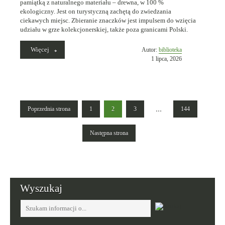
pamiątką z naturalnego materiału – drewna, w 100 %
ekologiczny. Jest on turystyczną zachętą do zwiedzania
ciekawych miejsc. Zbieranie znaczków jest impulsem do wzięcia
udziału w grze kolekcjonerskiej, także poza granicami Polski.
„Znaczek
Więcej
Opublikowano
Autor:
biblioteka
turystyczny
w
1 lipca, 2026
Muzeum
dniu
Chleba
w
Krasocinie”
Stronicowanie
Poprzednia strona
1
2
3
…
144
Strona
Strona
Strona
Strona
Następna strona
Wyszukaj
Tutaj
wpisz
szukaną