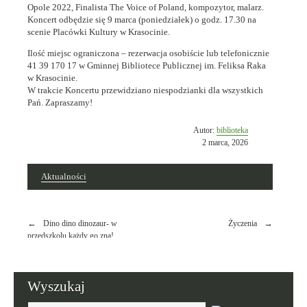
Opole 2022, Finalista The Voice of Poland, kompozytor, malarz.
Koncert odbędzie się 9 marca (poniedziałek) o godz. 17.30 na
scenie Placówki Kultury w Krasocinie.
Ilość miejsc ograniczona – rezerwacja osobiście lub telefonicznie
41 39 170 17 w Gminnej Bibliotece Publicznej im. Feliksa Raka
w Krasocinie.
W trakcie Koncertu przewidziano niespodzianki dla wszystkich
Pań. Zapraszamy!
Opublikowano
Autor:
biblioteka
w
2 marca, 2026
dniu
Aktualności
Nawigacja
Dino dino dinozaur- w
Życzenia
wpisu
przedszkolu każdy go zna!
Wyszukaj
Tutaj