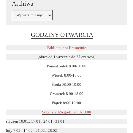
Archiwa
Archiwa
Link
GODZINY OTWARCIA
otwiera
się
Biblioteka w Krasocinie
w
(okres od 1 września do 27 czerwca)
nowym
Poniedziałek 8.00-16.00
oknie
Wtorek 8.00-18.00
Środa 08.00-19.00
Czwartek 8.00-18.00
Piątek 8:00-19:00
Soboty 2026 godz. 9.00-13.00
styczeń 10.01.; 17.01.; 24.01., 31.01
luty 7.02.; 14.02.; 21.02.; 28.02