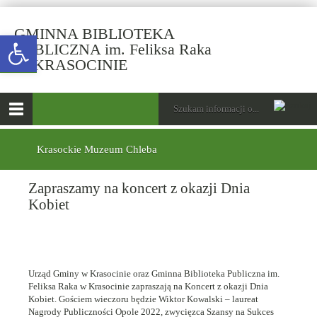
GMINNA BIBLIOTEKA
Open toolbar
PUBLICZNA im. Feliksa Raka
-
W KRASOCINIE
Zapraszamy
na
górne
Wyszukiwarka
Tutaj
koncert
wpisz
Otwórz
z
szukaną
menu
menu
frazę:
okazji
główne
dolne
Krasockie Muzeum Chleba
Dnia
Kobiet
Zapraszamy na koncert z okazji Dnia
Kobiet
Urząd Gminy w Krasocinie oraz Gminna Biblioteka Publiczna im.
Feliksa Raka w Krasocinie zapraszają na Koncert z okazji Dnia
Kobiet. Gościem wieczoru będzie Wiktor Kowalski – laureat
Nagrody Publiczności Opole 2022, zwycięzca Szansy na Sukces