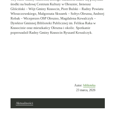
środki na budowę Centrum Kultury w Olesznie; Ireneusz
Gliściński – Wójt Gminy Krasocin, Piotr Bulski – Radny Powiatu
Włoszczowskiego, Małgorzata Skwarek – Sołtys Oleszna, Andrzej
Robak – Wiceprezes OSP Oleszno, Magdalena Kowalczyk –
Dyrektor Gminnej Biblioteki Publicznej im. Feliksa Raka w
Krasocinie oraz mieszkańcy Oleszna i okolic. Spotkanie
poprowadził Radny Gminy Krasocin Ryszard Kowalczyk.
Opublikowano
Autor:
biblioteka
w
23 marca, 2026
dniu
Aktualności