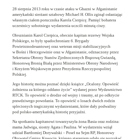
28 sierpnia 2013 roku w czasie ataku w Ghazni w Afganistanie
amerykański sierżant sztabowy Michael H. Ollis zginął osłaniając
własnym ciałem porucznika Karola Cierpicę. Pamięć bohatera
uczestnicy sobotniego wydarzenia uczcili minutą ciszy.
Olesznianin Karol Cierpica, obecnie kapitan rezerwy Wojska
Polskiego, to były spadochroniarz 6. Brygady
Powietrznodesantowej oraz weteran misji stabilizacyjnych
w Bośni i Hercegowinie oraz w Afganistanie, odznaczony przez
Sekretarza Obrony Stanów Zjednoczonych Brązową Gwiazdą,
Honorową Bronią Białą przez Ministerstwo Obrony Narodowej
i Krzyżem Wojskowym przez Prezydenta Rzeczypospolitej
Polskiej.
Jego historię można poznać dzięki książce „Ocalony. Opowieść
żołnierza za którego oddano życie” wydanej przez Wydawnictwo
RTCK. To opowieść o drodze od wojny i traumy, aż po odkrycie
prawdziwego powołania. To opowieść o losach dwóch rodzin
splecionych tragicznymi wydarzeniami, które dały podwaliny
pod polsko-amerykańską historię przyjaźni.
Na spotkaniu kapitanowi towarzyszyła żona Basia oraz rodzina:
mama Jadwiga, siostry Agata i Paulina. W wydarzeniu wziął
udział Bartłomiej Dorywalski – Poseł na Sejm RP, Honorowy
Obywatel Gminy Krasocin, którego staraniem udało się pozyskać