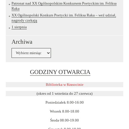
Patronat nad XX Ogólnopolskim Konkursem Poetyckim im. Feliksa
Raka
XX Ogólnopolski Konkurs Poetycki im. Feliksa Raka – weź udział,
nagrody czekają
1 sierpnia
Archiwa
Archiwa
Link
GODZINY OTWARCIA
otwiera
się
Biblioteka w Krasocinie
w
(okres od 1 września do 27 czerwca)
nowym
Poniedziałek 8.00-16.00
oknie
Wtorek 8.00-18.00
Środa 08.00-19.00