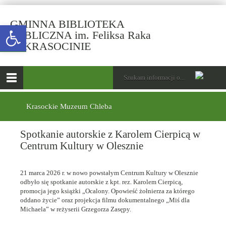
GMINNA BIBLIOTEKA
Open toolbar
PUBLICZNA im. Feliksa Raka
-
W KRASOCINIE
Spotkanie
autorskie
górne
Wyszukiwarka
Tutaj
z
wpisz
Otwórz
Karolem
szukaną
menu
menu
frazę:
Cierpicą
główne
dolne
Krasockie Muzeum Chleba
w
Centrum
Spotkanie autorskie z Karolem Cierpicą w
Kultury
w
Centrum Kultury w Olesznie
Olesznie
21 marca 2026 r. w nowo powstałym Centrum Kultury w Olesznie
odbyło się spotkanie autorskie z kpt. rez. Karolem Cierpicą,
promocja jego książki „Ocalony. Opowieść żołnierza za którego
oddano życie” oraz projekcja filmu dokumentalnego „Miś dla
Michaela” w reżyserii Grzegorza Zasępy.