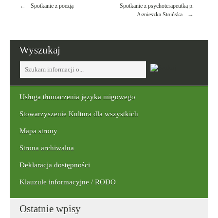
Nawigacja
Spotkanie z poezją
Spotkanie z psychoterapeutką p.
wpisu
Agnieszką Stoińską
Wyszukaj
Tutaj
wpisz
szukaną
frazę:
Usługa tłumaczenia języka migowego
Stowarzyszenie Kultura dla wszystkich
Mapa strony
Strona archiwalna
Deklaracja dostępności
Klauzule informacyjne / RODO
Ostatnie wpisy