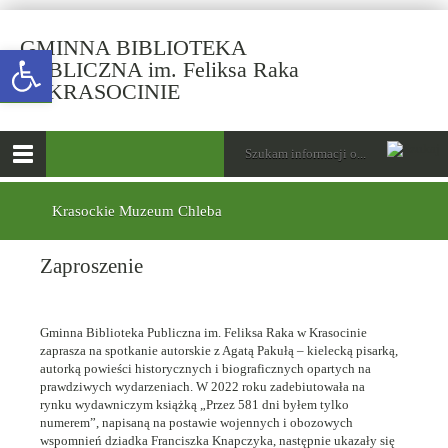
GMINNA BIBLIOTEKA
Open toolbar
PUBLICZNA im. Feliksa Raka
-
W KRASOCINIE
Zaproszenie
górne
Wyszukiwarka
Tutaj
wpisz
Otwórz
szukaną
menu
menu
frazę:
główne
dolne
Krasockie Muzeum Chleba
Zaproszenie
Gminna Biblioteka Publiczna im. Feliksa Raka w Krasocinie
zaprasza na spotkanie autorskie z Agatą Pakułą – kielecką pisarką,
autorką powieści historycznych i biograficznych opartych na
prawdziwych wydarzeniach. W 2022 roku zadebiutowała na
rynku wydawniczym książką „Przez 581 dni byłem tylko
numerem”, napisaną na postawie wojennych i obozowych
wspomnień dziadka Franciszka Knapczyka, następnie ukazały się