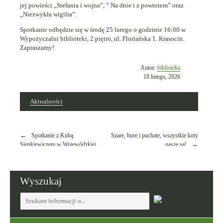
jej powieści „Stefania i wojna”, ” Na dnie i z powrotem” oraz
„Niezwykła wigilia”.
Spotkanie odbędzie się w środę 25 lutego o godzinie 16:00 w
Wypożyczalni biblioteki, 2 piętro, ul. Floriańska 1. Krasocin.
Zapraszamy!
Opublikowano
Autor:
biblioteka
w
18 lutego, 2026
dniu
Aktualności
Nawigacja
Spotkanie z Kubą
Szare, bure i puchate, wszystkie koty
wpisu
Sienkiewiczem w Wojewódzkiej
nasze są!
Bibliotece Publicznej im. W.
Gombrowicza w Kielcach
Wyszukaj
Tutaj
wpisz
szukaną
frazę: