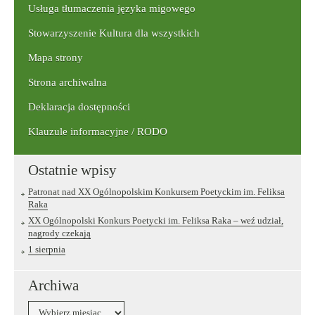
Usługa tłumaczenia języka migowego
Stowarzyszenie Kultura dla wszystkich
Mapa strony
Strona archiwalna
Deklaracja dostępności
Klauzule informacyjne / RODO
Ostatnie wpisy
Patronat nad XX Ogólnopolskim Konkursem Poetyckim im. Feliksa
Raka
XX Ogólnopolski Konkurs Poetycki im. Feliksa Raka – weź udział,
nagrody czekają
1 sierpnia
Archiwa
Archiwa