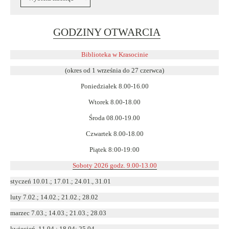
Link
GODZINY OTWARCIA
otwiera
się
Biblioteka w Krasocinie
w
(okres od 1 września do 27 czerwca)
nowym
Poniedziałek 8.00-16.00
oknie
Wtorek 8.00-18.00
Środa 08.00-19.00
Czwartek 8.00-18.00
Piątek 8:00-19:00
Soboty 2026 godz. 9.00-13.00
styczeń 10.01.; 17.01.; 24.01., 31.01
luty 7.02.; 14.02.; 21.02.; 28.02
marzec 7.03.; 14.03.; 21.03.; 28.03
kwiecień 11.04.; 18.04; 25.04