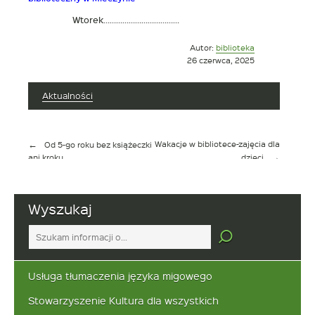
Wtorek………………………………
Opublikowano
Autor:
biblioteka
w
26 czerwca, 2025
dniu
Aktualności
Nawigacja
Wakacje w bibliotece-zajęcia dla
Od 5-go roku bez książeczki
wpisu
ani kroku
dzieci
Wyszukaj
Tutaj
wpisz
szukaną
frazę:
Usługa tłumaczenia języka migowego
Stowarzyszenie Kultura dla wszystkich