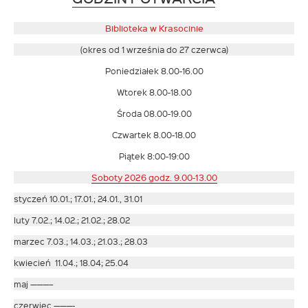
otwiera
się
Biblioteka w Krasocinie
w
(okres od 1 września do 27 czerwca)
nowym
Poniedziałek 8.00-16.00
oknie
Wtorek 8.00-18.00
Środa 08.00-19.00
Czwartek 8.00-18.00
Piątek 8:00-19:00
Soboty 2026 godz. 9.00-13.00
styczeń 10.01.; 17.01.; 24.01., 31.01
luty 7.02.; 14.02.; 21.02.; 28.02
marzec 7.03.; 14.03.; 21.03.; 28.03
kwiecień 11.04.; 18.04; 25.04
maj ———–
czerwiec ———-