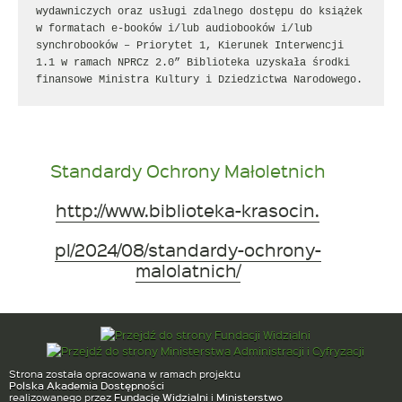
wydawniczych oraz usługi zdalnego dostępu do książek 
w formatach e-booków i/lub audiobooków i/lub 
synchrobooków – Priorytet 1, Kierunek Interwencji 
1.1 w ramach NPRCz 2.0” Biblioteka uzyskała środki 
finansowe Ministra Kultury i Dziedzictwa Narodowego.
Standardy Ochrony Małoletnich
http://www.biblioteka-krasocin.
pl/2024/08/standardy-ochrony-
malolatnich/
Strona została opracowana w ramach projektu
Polska Akademia Dostępności
realizowanego przez
Fundację Widzialni
i
Ministerstwo