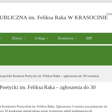
Czci
-
BLICZNA im. Feliksa Raka W KRASOCINIE
X
O
K
P
Zbiory
Usługi
Konkursy
BIP
i
F
R
–
z
d
opolski Konkurs Poetycki im. Feliksa Raka – zgłoszenia do 30 września
3
w
oetycki im. Feliksa Raka – zgłoszenia do 30
 Konkursie Poetyckim im. Feliksa Raka. Zgłoszenia 3 wierszy przyjmujemy do
ego). W konkursie udział mogą wziąć uczniowie szkół podstawowych,