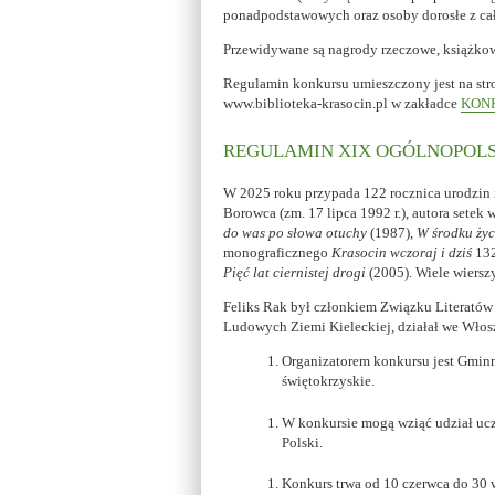
ponadpodstawowych oraz osoby dorosłe z cał
Przewidywane są nagrody rzeczowe, książko
Regulamin konkursu umieszczony jest na stro
www.biblioteka-krasocin.pl w zakładce
KON
REGULAMIN XIX OGÓLNOPOLSK
W 2025 roku przypada 122 rocznica urodzin i
Borowca (zm. 17 lipca 1992 r.), autora setek
do was po słowa otuchy
(1987),
W środku życ
monograficznego
Krasocin wczoraj i dziś
132
Pięć lat ciernistej drogi
(2005). Wiele wiersz
Feliks Rak był członkiem Związku Literató
Ludowych Ziemi Kieleckiej, działał we Włos
Organizatorem konkursu jest Gminna
świętokrzyskie.
W konkursie mogą wziąć udział ucz
Polski.
Konkurs trwa od 10 czerwca do 30 w