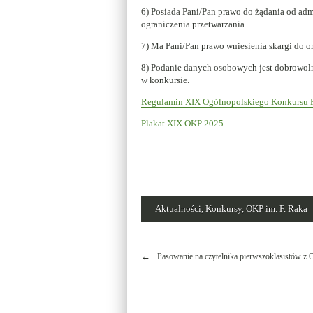
6) Posiada Pani/Pan prawo do żądania od adm
ograniczenia przetwarzania.
7) Ma Pani/Pan prawo wniesienia skargi do 
8) Podanie danych osobowych jest dobrowo
w konkursie.
Regulamin XIX Ogólnopolskiego Konkursu P
Plakat XIX OKP 2025
Aktualności
,
Konkursy
,
OKP im. F. Raka
Nawigacja
Pasowanie na czytelnika pierwszoklasistów z 
wpisu