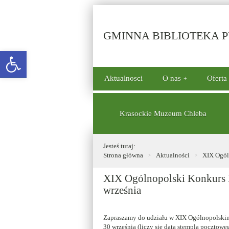
GMINNA BIBLIOTEKA PU
Open toolbar
górne
Aktualnosci
O nas
Oferta
menu
dolne
Krasockie Muzeum Chleba
Jesteś tutaj:
Strona główna
Aktualności
XIX Ogóln
XIX Ogólnopolski Konkurs P
września
Zapraszamy do udziału w XIX Ogólnopolskim
30 września (liczy się data stempla pocztow