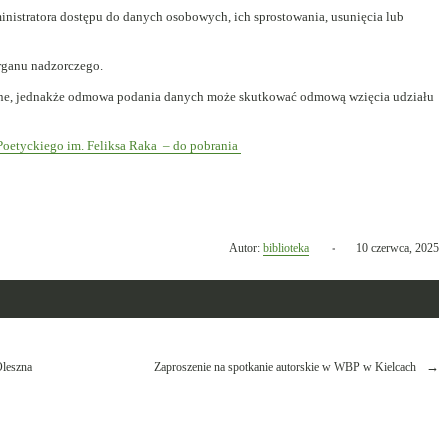
inistratora dostępu do danych osobowych, ich sprostowania, usunięcia lub
organu nadzorczego.
lne, jednakże odmowa podania danych może skutkować odmową wzięcia udziału
oetyckiego im. Feliksa Raka – do pobrania
Opublikowano
Autor:
biblioteka
10 czerwca, 2025
w
dniu
Oleszna
Zaproszenie na spotkanie autorskie w WBP w Kielcach