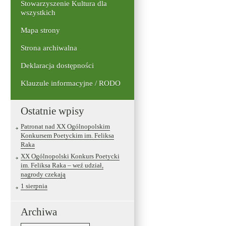
Stowarzyszenie Kultura dla
wszystkich
Mapa strony
Strona archiwalna
Deklaracja dostępności
Klauzule informacyjne / RODO
Ostatnie wpisy
Patronat nad XX Ogólnopolskim
Konkursem Poetyckim im. Feliksa
Raka
XX Ogólnopolski Konkurs Poetycki
im. Feliksa Raka – weź udział,
nagrody czekają
1 sierpnia
Archiwa