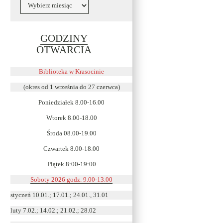
Archiwa
GODZINY
Link
OTWARCIA
otwiera
się
Biblioteka w Krasocinie
w
(okres od 1 września do 27 czerwca)
nowym
Poniedziałek 8.00-16.00
oknie
Wtorek 8.00-18.00
Środa 08.00-19.00
Czwartek 8.00-18.00
Piątek 8:00-19:00
Soboty 2026 godz. 9.00-13.00
styczeń 10.01.; 17.01.; 24.01., 31.01
luty 7.02.; 14.02.; 21.02.; 28.02