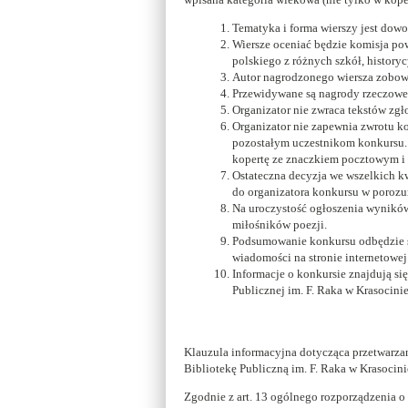
Tematyka i forma wierszy jest dowo
Wiersze oceniać będzie komisja pow
polskiego z różnych szkół, historycy 
Autor nagrodzonego wiersza zobow
Przewidywane są nagrody rzeczowe
Organizator nie zwraca tekstów zg
Organizator nie zapewnia zwrotu k
pozostałym uczestnikom konkursu. 
kopertę ze znaczkiem pocztowym i
Ostateczna decyzja we wszelkich kw
do organizatora konkursu w porozu
Na uroczystość ogłoszenia wyników
miłośników poezji.
Podsumowanie konkursu odbędzie się
wiadomości na stronie internetowej 
Informacje o konkursie znajdują si
Publicznej im. F. Raka w Krasocini
Klauzula informacyjna dotycząca przetwarz
Bibliotekę Publiczną im. F. Raka w Krasocini
Zgodnie z art. 13 ogólnego rozporządzenia 