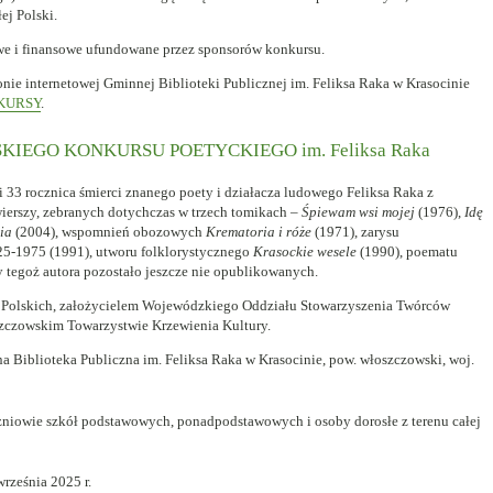
ej Polski.
we i finansowe ufundowane przez sponsorów konkursu.
nie internetowej Gminnej Biblioteki Publicznej im. Feliksa Raka w Krasocinie
KURSY
.
IEGO KONKURSU POETYCKIEGO im. Feliksa Raka
 33 rocznica śmierci znanego poety i działacza ludowego Feliksa Raka z
 wierszy, zebranych dotychczas w trzech tomikach –
Śpiewam wsi mojej
(1976),
Idę
ia
(2004), wspomnień obozowych
Krematoria i róże
(1971), zarysu
5-1975 (1991), utworu folklorystycznego
Krasockie wesele
(1990), poematu
y tegoż autora pozostało jeszcze nie opublikowanych.
w Polskich, założycielem Wojewódzkiego Oddziału Stowarzyszenia Twórców
zczowskim Towarzystwie Krzewienia Kultury.
 Biblioteka Publiczna im. Feliksa Raka w Krasocinie, pow. włoszczowski, woj.
niowie szkół podstawowych, ponadpodstawowych i osoby dorosłe z terenu całej
rześnia 2025 r.