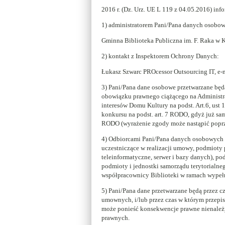
2016 r. (Dz. Urz. UE L 119 z 04.05.2016) info
1) administratorem Pani/Pana danych osobow
Gminna Biblioteka Publiczna im. F. Raka w Kr
2) kontakt z Inspektorem Ochrony Danych:
Łukasz Szwarc PROcessor Outsourcing IT, e-
3) Pani/Pana dane osobowe przetwarzane będą 
obowiązku prawnego ciążącego na Administrato
interesów Domu Kultury na podst. Art.6, ust
konkursu na podst. art. 7 RODO, gdyż już s
RODO (wyrażenie zgody może nastąpić poprzez
4) Odbiorcami Pani/Pana danych osobowych
uczestniczące w realizacji umowy, podmioty 
teleinformatyczne, serwer i bazy danych), p
podmioty i jednostki samorządu terytorialne
współpracownicy Biblioteki w ramach wypeł
5) Pani/Pana dane przetwarzane będą przez 
umownych, i/lub przez czas w którym przepis
może ponieść konsekwencje prawne nienale
prawnych.