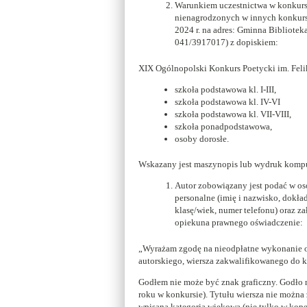
Warunkiem uczestnictwa w konkursi
nienagrodzonych w innych konkursa
2024 r. na adres: Gminna Biblioteka
041/3917017) z dopiskiem:
XIX Ogólnopolski Konkurs Poetycki im. Felik
szkoła podstawowa kl. I-III,
szkoła podstawowa kl. IV-VI
szkoła podstawowa kl. VII-VIII,
szkoła ponadpodstawowa,
osoby dorosłe.
Wskazany jest maszynopis lub wydruk komp
Autor zobowiązany jest podać w o
personalne (imię i nazwisko, dokła
klasę/wiek, numer telefonu) oraz z
opiekuna prawnego oświadczenie:
„Wyrażam zgodę na nieodpłatne wykonanie or
autorskiego, wiersza zakwalifikowanego do 
Godłem nie może być znak graficzny. Godło ni
roku w konkursie). Tytułu wiersza nie moż
wpisana kategoria wiekowa (nie tylko w kope