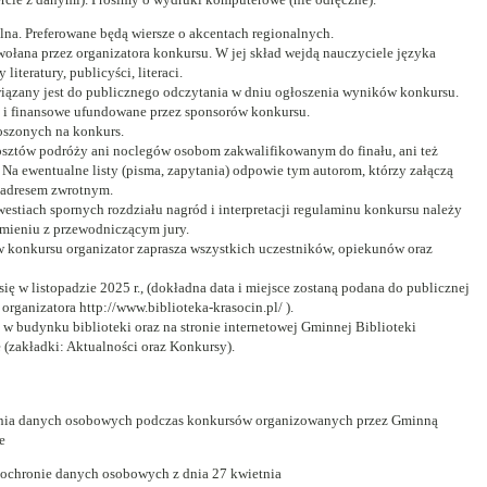
lna. Preferowane będą wiersze o akcentach regionalnych.
ołana przez organizatora konkursu. W jej skład wejdą nauczyciele języka
literatury, publicyści, literaci.
iązany jest do publicznego odczytania w dniu ogłoszenia wyników konkursu.
 i finansowe ufundowane przez sponsorów konkursu.
łoszonych na konkurs.
osztów podróży ani noclegów osobom zakwalifikowanym do finału, ani też
Na ewentualne listy (pisma, zapytania) odpowie tym autorom, którzy załączą
 adresem zwrotnym.
estiach spornych rozdziału nagród i interpretacji regulaminu konkursu należy
mieniu z przewodniczącym jury.
 konkursu organizator zaprasza wszystkich uczestników, opiekunów oraz
 w listopadzie 2025 r., (dokładna data i miejsce zostaną podana do publicznej
organizatora http://www.biblioteka-krasocin.pl/ ).
ę w budynku biblioteki oraz na stronie internetowej Gminnej Biblioteki
e (zakładki: Aktualności oraz Konkursy).
ania danych osobowych podczas konkursów
organizowanych przez Gminną
e
o ochronie danych osobowych z dnia 27 kwietnia