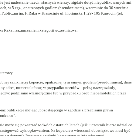
e jest nadesłanie trzech własnych wierszy, nigdzie dotąd niepublikowanych ani
ch, w 5 egz., opatrzonych godłem (pseudonimem), w terminie do 30 września
 Publiczna im. F. Raka w Krasocinie ul. Floriańska 1, 29- 105 Krasocin (tel.
s Raka i zaznaczeniem kategorii uczestnictwa:
uterowy.
sobnej zamkniętej kopercie, opatrzonej tym samym godłem (pseudonimem), dane
dny adres, numer telefonu; w przypadku uczniów – pełną nazwę szkoły,
ałączyć podpisane własnoręcznie lub w przypadku osób niepełnoletnich przez
az publikacje mojego, pozostającego w zgodzie z przepisami prawa
konkursu”.
e może się powtarzać w dwóch ostatnich latach (jeśli uczestnik bierze udział co
na zastępować wykropkowaniem. Na kopercie z wierszami obowiązkowo musi być
rcie z danymi). Prosimy o wydruki komputerowe (nie odręczne).