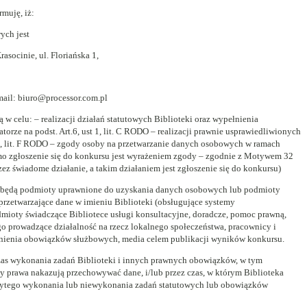
rmuję, iż:
ych jest
asocinie, ul. Floriańska 1,
mail: biuro@processor.com.pl
w celu: – realizacji działań statutowych Biblioteki oraz wypełnienia
rze na podst. Art.6, ust 1, lit. C RODO – realizacji prawnie usprawiedliwionych
 1, lit. F RODO – zgody osoby na przetwarzanie danych osobowych w ramach
amo zgłoszenie się do konkursu jest wyrażeniem zgody – zgodnie z Motywem 32
 świadome działanie, a takim działaniem jest zgłoszenie się do konkursu)
 będą podmioty uprawnione do uzyskania danych osobowych lub podmioty
przetwarzające dane w imieniu Biblioteki (obsługujące systemy
odmioty świadczące Bibliotece usługi konsultacyjne, doradcze, pomoc prawną,
go prowadzące działalność na rzecz lokalnego społeczeństwa, pracownicy i
nienia obowiązków służbowych, media celem publikacji wyników konkursu.
czas wykonania zadań Biblioteki i innych prawnych obowiązków, w tym
y prawa nakazują przechowywać dane, i/lub przez czas, w którym Biblioteka
żytego wykonania lub niewykonania zadań statutowych lub obowiązków