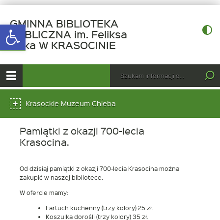
GMINNA BIBLIOTEKA
Open toolbar
PUBLICZNA im. Feliksa
-
Raka W KRASOCINIE
Pamiątki
z
górne
Wyszukiwarka
Tutaj
okazji
wpisz
Otwórz
700-
szukaną
menu
menu
frazę:
lecia
główne
Krasockie Muzeum Chleba
dolne
Krasocina.
Pamiątki z okazji 700-lecia
Krasocina.
Od dzisiaj pamiątki z okazji 700-lecia Krasocina można
zakupić w naszej bibliotece.
W ofercie mamy:
Fartuch kuchenny (trzy kolory) 25 zł.
Koszulka dorośli (trzy kolory) 35 zł.