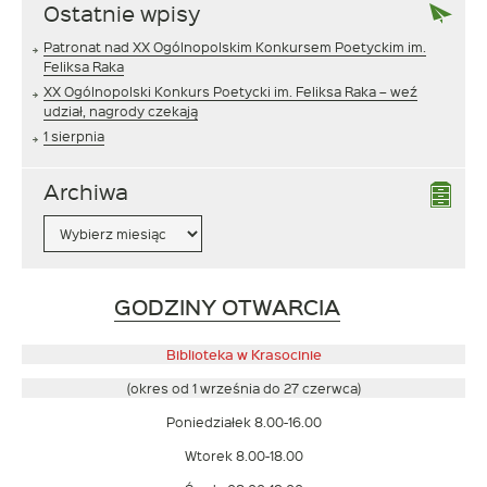
Ostatnie wpisy
Patronat nad XX Ogólnopolskim Konkursem Poetyckim im.
Feliksa Raka
XX Ogólnopolski Konkurs Poetycki im. Feliksa Raka – weź
udział, nagrody czekają
1 sierpnia
Archiwa
Archiwa
Link
GODZINY OTWARCIA
otwiera
się
Biblioteka w Krasocinie
w
(okres od 1 września do 27 czerwca)
nowym
Poniedziałek 8.00-16.00
oknie
Wtorek 8.00-18.00