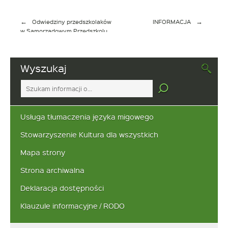
Nawigacja
Odwiedziny przedszkolaków
INFORMACJA
wpisu
w Samorządowym Przedszkolu
w Bukowie
Wyszukaj
Tutaj
wpisz
szukaną
frazę:
Usługa tłumaczenia języka migowego
Stowarzyszenie Kultura dla wszystkich
Mapa strony
Strona archiwalna
Deklaracja dostępności
Klauzule informacyjne / RODO