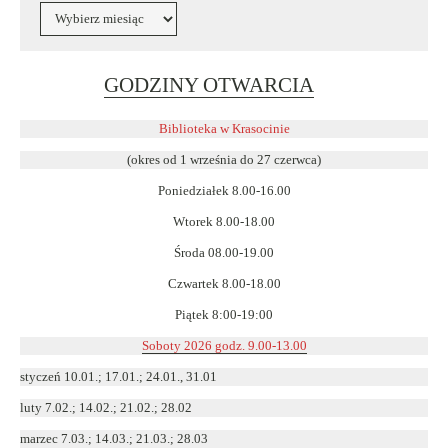
Archiwa
Link
GODZINY OTWARCIA
otwiera
się
Biblioteka w Krasocinie
w
(okres od 1 września do 27 czerwca)
nowym
Poniedziałek 8.00-16.00
oknie
Wtorek 8.00-18.00
Środa 08.00-19.00
Czwartek 8.00-18.00
Piątek 8:00-19:00
Soboty 2026 godz. 9.00-13.00
styczeń 10.01.; 17.01.; 24.01., 31.01
luty 7.02.; 14.02.; 21.02.; 28.02
marzec 7.03.; 14.03.; 21.03.; 28.03