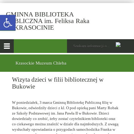
GMINNA BIBLIOTEKA
Open toolbar
PUBLICZNA im. Feliksa Raka
-
W KRASOCINIE
Wizyta
dzieci
górne
Wyszukiwarka
Tutaj
w
wpisz
Otwórz
filii
szukaną
menu
menu
frazę:
bibliotecznej
główne
dolne
Krasockie Muzeum Chleba
w
Bukowie
Wizyta dzieci w filii bibliotecznej w
Bukowie
W poniedziałek, 3 marca Gminną Bibliotekę Publiczną filię w
Bukowie, odwiedziły dzieci z kl. O pod opieką pani Marty Robak
ze Szkoły Podstawowej im. Jana Pawła II w Bukowie. Dzieci
dowiedziały co zrobić, żeby zostać czytelnikiem biblioteki oraz
co ciekawego można znaleźć w dziale dla najmłodszych. Z uwagą
wysłuchały opowiadania o przygodach samochodzika Franka w