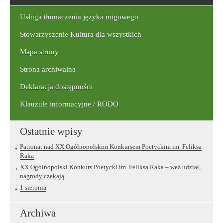
szukaną
frazę:
Usługa tłumaczenia języka migowego
Stowarzyszenie Kultura dla wszystkich
Mapa strony
Strona archiwalna
Deklaracja dostępności
Klauzule informacyjne / RODO
Ostatnie wpisy
Patronat nad XX Ogólnopolskim Konkursem Poetyckim im. Feliksa
Raka
XX Ogólnopolski Konkurs Poetycki im. Feliksa Raka – weź udział,
nagrody czekają
1 sierpnia
Archiwa