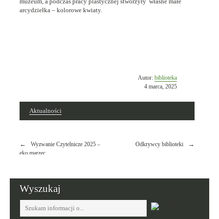
muzeum, a podczas pracy plastycznej stworzyły własne małe
arcydziełka – kolorowe kwiaty.
Opublikowano
Autor:
biblioteka
w
4 marca, 2025
dniu
Aktualności
Nawigacja
Wyzwanie Czytelnicze 2025 –
Odkrywcy biblioteki
wpisu
eko marzec
Wyszukaj
Tutaj
wpisz