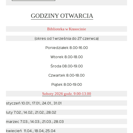
Link
GODZINY OTWARCIA
otwiera
się
Biblioteka w Krasocinie
w
(okres od 1 września do 27 czerwca)
nowym
Poniedziałek 8.00-16.00
oknie
Wtorek 8.00-18.00
Środa 08.00-19.00
Czwartek 8.00-18.00
Piątek 8:00-19:00
Soboty 2026 godz. 9.00-13.00
styczeń 10.01.; 17.01.; 24.01., 31.01
luty 7.02.; 14.02.; 21.02.; 28.02
marzec 7.03.; 14.03.; 21.03.; 28.03
kwiecień 11.04.; 18.04; 25.04