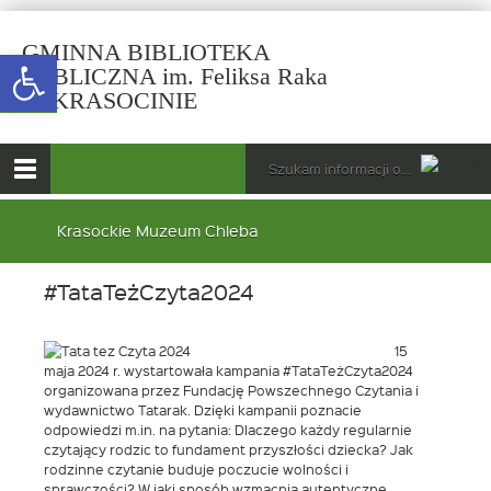
GMINNA BIBLIOTEKA
Open toolbar
PUBLICZNA im. Feliksa Raka
-
W KRASOCINIE
#TataTeżCzyta2024
górne
Wyszukiwarka
Tutaj
wpisz
Otwórz
szukaną
menu
menu
frazę:
główne
Krasockie Muzeum Chleba
dolne
#TataTeżCzyta2024
15
maja 2024 r. wystartowała kampania #TataTeżCzyta2024
organizowana przez Fundację Powszechnego Czytania i
wydawnictwo Tatarak. Dzięki kampanii poznacie
odpowiedzi m.in. na pytania: Dlaczego każdy regularnie
czytający rodzic to fundament przyszłości dziecka? Jak
rodzinne czytanie buduje poczucie wolności i
sprawczości? W jaki sposób wzmacnia autentyczne