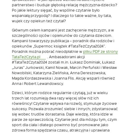
partnerstwo i buduje głęboką relację mężczyzna-dziecko?
Po jakie lektury sięgać, by wspólne czytanie było
wspaniałą przygodą? I dlaczego to takie ważne, by tata,
wujek czy opiekun też czytał?
Głównym celem kampanii jest zachęcenie mężczyzn, a w
szczególności ojców i opiekunów do czytania dzieciom.
Kampanii towarzyszy publikacja – poradnik dla rodziców i
opiekunów „Supermoc książek #TataTeżCzyta2024”.
Poradnik można pobrać nieodpłatnie w
pliku PDF ze strony
Link
TataTeżCzyta.pl
. Ambasadorami akcji
otwiera
#TataTeżCzyta2024 zostali m.in. Łukasz Dominiak, Łukasz
się
„Juras” Jurkowski, Kamil Nowak, Marcin Perfuński i Wiesław
w
Nowobilski, Katarzyna Zielińska, Anna Dereszowska,
nowym
Magda Kordaszewska i Joanna Flis. Akcję wsparli również
oknie
Anna i Robert Lewandowscy.
Dzieci, którym rodzice regularnie czytają, już w wieku
trzech lat rozumieją dwa razy więcej słów niż ich
rówieśnicy! Czytanie wpływa na rozwój, stymuluje życiowe
sukcesy. Pozwala zrozumieć siebie i innych; zdystansować
się wobec trudów dorastania. Daje wiedzę, która idzie w
parze ze sprawczością. Czytanie jest dla mózgu tym, czym
sport dla ciała i dlatego powinno być promowane jako
zdrowa forma spędzania czasu, atrakcyjna i uprawiana