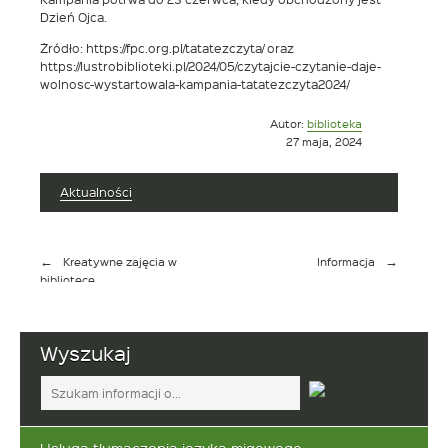
Dzień Ojca.
Żródło: https://fpc.org.pl/tatatezczyta/ oraz
https://lustrobiblioteki.pl/2024/05/czytajcie-czytanie-daje-
wolnosc-wystartowala-kampania-tatatezczyta2024/
Opublikowano
Autor:
biblioteka
w
27 maja, 2024
dniu
Aktualności
Nawigacja
Kreatywne zajęcia w
Informacja
wpisu
bibliotece
Wyszukaj
Tutaj
wpisz
szukaną
frazę: