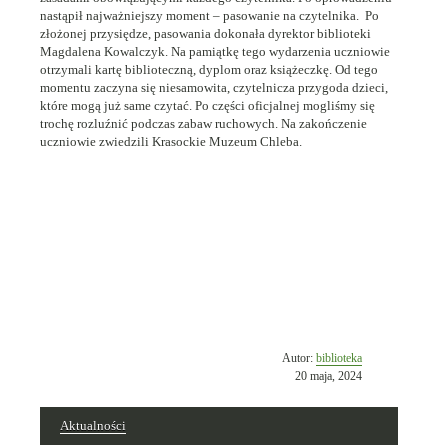
nastąpił najważniejszy moment – pasowanie na czytelnika. Po
złożonej przysiędze, pasowania dokonała dyrektor biblioteki
Magdalena Kowalczyk. Na pamiątkę tego wydarzenia uczniowie
otrzymali kartę biblioteczną, dyplom oraz książeczkę. Od tego
momentu zaczyna się niesamowita, czytelnicza przygoda dzieci,
które mogą już same czytać. Po części oficjalnej mogliśmy się
trochę rozluźnić podczas zabaw ruchowych. Na zakończenie
uczniowie zwiedzili Krasockie Muzeum Chleba.
Opublikowano
Autor:
biblioteka
w
20 maja, 2024
dniu
Aktualności