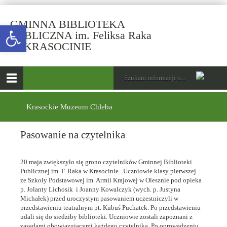
GMINNA BIBLIOTEKA
Open toolbar
PUBLICZNA im. Feliksa Raka
-
W KRASOCINIE
Pasowanie
na
górne
Wyszukiwarka
Tutaj
czytelnika
wpisz
Otwórz
szukaną
menu
menu
frazę:
główne
dolne
Krasockie Muzeum Chleba
Pasowanie na czytelnika
20 maja zwiększyło się grono czytelników Gminnej Biblioteki
Publicznej im. F. Raka w Krasocinie. Uczniowie klasy pierwszej
ze Szkoły Podstawowej im. Armii Krajowej w Olesznie pod opieka
p. Jolanty Lichosik i Joanny Kowalczyk (wych. p. Justyna
Michałek) przed uroczystym pasowaniem uczestniczyli w
przedstawieniu teatralnym pt. Kubuś Puchatek. Po przedstawieniu
udali się do siedziby biblioteki. Uczniowie zostali zapoznani z
zasadami obowiązującymi każdego czytelnika. Po oprowadzeniu