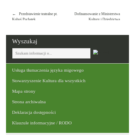
Nawigacja
Przedstawienie teatralne pt.
Dofinansowanie z Ministerstwa
wpisu
Kubuś Puchatek
Kultury i Dziedzictwa
Narodowego
Wyszukaj
Tutaj
wpisz
szukaną
frazę:
Usługa tłumaczenia języka migowego
Stowarzyszenie Kultura dla wszystkich
Mapa strony
Strona archiwalna
Deklaracja dostępności
Klauzule informacyjne / RODO