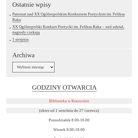
Ostatnie wpisy
Patronat nad XX Ogólnopolskim Konkursem Poetyckim im. Feliksa
Raka
XX Ogólnopolski Konkurs Poetycki im. Feliksa Raka – weź udział,
nagrody czekają
1 sierpnia
Archiwa
Archiwa
Link
GODZINY OTWARCIA
otwiera
się
Biblioteka w Krasocinie
w
(okres od 1 września do 27 czerwca)
nowym
Poniedziałek 8.00-16.00
oknie
Wtorek 8.00-18.00