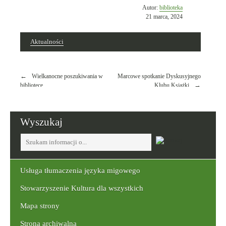
Opublikowano
Autor:
biblioteka
w
21 marca, 2024
dniu
Aktualności
Nawigacja
Wielkanocne poszukiwania w
Marcowe spotkanie Dyskusyjnego
wpisu
bibliotece
Klubu Książki
Wyszukaj
Tutaj
wpisz
szukaną
frazę:
Usługa tłumaczenia języka migowego
Stowarzyszenie Kultura dla wszystkich
Mapa strony
Strona archiwalna