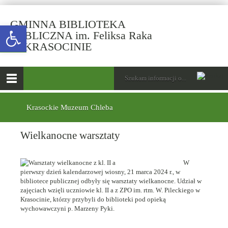
GMINNA BIBLIOTEKA
Open toolbar
PUBLICZNA im. Feliksa Raka
-
W KRASOCINIE
Wielkanocne
warsztaty
górne
Wyszukiwarka
Tutaj
wpisz
Otwórz
szukaną
menu
menu
frazę:
główne
dolne
Krasockie Muzeum Chleba
Wielkanocne warsztaty
W
pierwszy dzień kalendarzowej wiosny, 21 marca 2024 r., w
bibliotece publicznej odbyły się warsztaty wielkanocne. Udział w
zajęciach wzięli uczniowie kl. II a z ZPO im. rtm. W. Pileckiego w
Krasocinie, którzy przybyli do biblioteki pod opieką
wychowawczyni p. Marzeny Pyki.