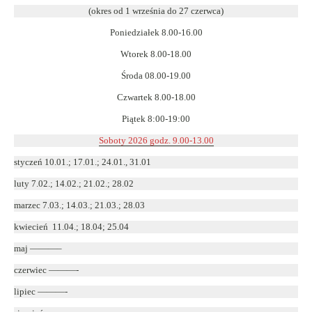
w
(okres od 1 września do 27 czerwca)
nowym
Poniedziałek 8.00-16.00
oknie
Wtorek 8.00-18.00
Środa 08.00-19.00
Czwartek 8.00-18.00
Piątek 8:00-19:00
Soboty 2026 godz. 9.00-13.00
styczeń 10.01.; 17.01.; 24.01., 31.01
luty 7.02.; 14.02.; 21.02.; 28.02
marzec 7.03.; 14.03.; 21.03.; 28.03
kwiecień 11.04.; 18.04; 25.04
maj ———–
czerwiec ———-
lipiec ———-