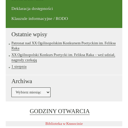
Deklaracja dostępności
Klauzule informacyjne / RODO
Ostatnie wpisy
Patronat nad XX Ogólnopolskim Konkursem Poetyckim im. Feliksa
Raka
XX Ogólnopolski Konkurs Poetycki im. Feliksa Raka – weź udział,
nagrody czekają
1 sierpnia
Archiwa
Archiwa
Link
GODZINY OTWARCIA
otwiera
się
Biblioteka w Krasocinie