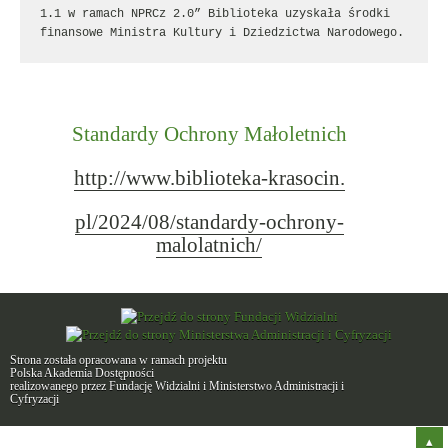
1.1 w ramach NPRCz 2.0” Biblioteka uzyskała środki 
finansowe Ministra Kultury i Dziedzictwa Narodowego.
Standardy Ochrony Małoletnich
http://www.biblioteka-krasocin.
pl/2024/08/standardy-ochrony-
malolatnich/
Strona została opracowana w ramach projektu
Polska Akademia Dostępności
realizowanego przez
Fundację Widzialni
i
Ministerstwo Administracji i
Cyfryzacji
Do