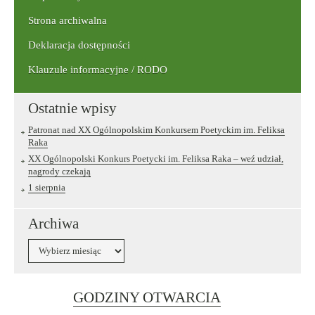
Strona archiwalna
Deklaracja dostępności
Klauzule informacyjne / RODO
Ostatnie wpisy
Patronat nad XX Ogólnopolskim Konkursem Poetyckim im. Feliksa
Raka
XX Ogólnopolski Konkurs Poetycki im. Feliksa Raka – weź udział,
nagrody czekają
1 sierpnia
Archiwa
Archiwa
Link
GODZINY OTWARCIA
otwiera