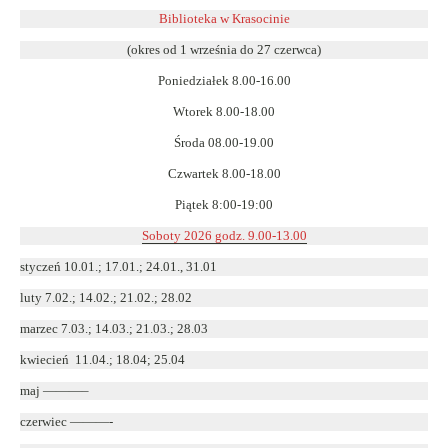
się
Biblioteka w Krasocinie
w
(okres od 1 września do 27 czerwca)
nowym
Poniedziałek 8.00-16.00
oknie
Wtorek 8.00-18.00
Środa 08.00-19.00
Czwartek 8.00-18.00
Piątek 8:00-19:00
Soboty 2026 godz. 9.00-13.00
styczeń 10.01.; 17.01.; 24.01., 31.01
luty 7.02.; 14.02.; 21.02.; 28.02
marzec 7.03.; 14.03.; 21.03.; 28.03
kwiecień 11.04.; 18.04; 25.04
maj ———–
czerwiec ———-