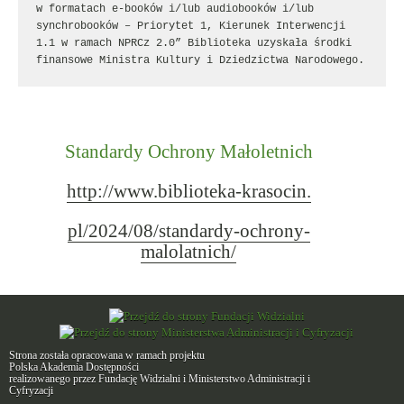
w formatach e-booków i/lub audiobooków i/lub 
synchrobooków – Priorytet 1, Kierunek Interwencji 
1.1 w ramach NPRCz 2.0” Biblioteka uzyskała środki 
finansowe Ministra Kultury i Dziedzictwa Narodowego.
Standardy Ochrony Małoletnich
http://www.biblioteka-krasocin.
pl/2024/08/standardy-ochrony-
malolatnich/
Strona została opracowana w ramach projektu
Polska Akademia Dostępności
realizowanego przez
Fundację Widzialni
i
Ministerstwo Administracji i
Cyfryzacji