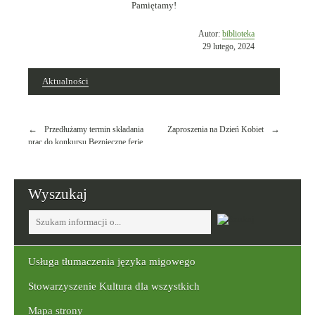
Pamiętamy!
Opublikowano
Autor:
biblioteka
w
29 lutego, 2024
dniu
Aktualności
Nawigacja
Przedłużamy termin składania
Zaproszenia na Dzień Kobiet
wpisu
prac do konkursu Bezpieczne ferie
Wyszukaj
Tutaj
wpisz
szukaną
frazę:
Usługa tłumaczenia języka migowego
Stowarzyszenie Kultura dla wszystkich
Mapa strony