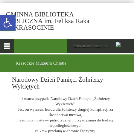
GMINNA BIBLIOTEKA
Open toolbar
PUBLICZNA im. Feliksa Raka
-
W KRASOCINIE
Narodowy
Dzień
górne
Wyszukiwarka
Tutaj
Pamięci
wpisz
Otwórz
Żołnierzy
szukaną
menu
menu
frazę:
Wyklętych
główne
dolne
Krasockie Muzeum Chleba
Narodowy Dzień Pamięci Żołnierzy
Wyklętych
1 marca przypada Narodowy Dzień Pamięci „Żołnierzy
Wyklętych”.
Jest on wyrazem hołdu dla żołnierzy drugiej konspiracji za
świadectwo męstwa,
niezłomnej postawy patriotycznej i przywiązania do tradycji
niepodległościowych,
za krew przelaną w obronie Ojczyzny.