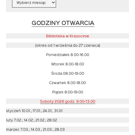
Link
GODZINY OTWARCIA
otwiera
się
Biblioteka w Krasocinie
w
(okres od 1 września do 27 czerwca)
nowym
Poniedziałek 8.00-16.00
oknie
Wtorek 8.00-18.00
Środa 08.00-19.00
Czwartek 8.00-18.00
Piątek 8:00-19:00
Soboty 2026 godz. 9.00-13.00
styczeń 10.01.; 17.01.; 24.01., 31.01
luty 7.02.; 14.02.; 21.02.; 28.02
marzec 7.03.; 14.03.; 21.03.; 28.03