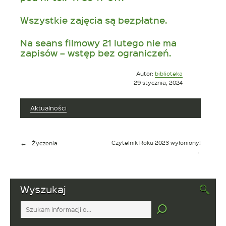
Wszystkie zajęcia są bezpłatne.
Na seans filmowy 21 lutego nie ma
zapisów – wstęp bez ograniczeń.
Opublikowano
Autor:
biblioteka
w
29 stycznia, 2024
dniu
Aktualności
Nawigacja
Czytelnik Roku 2023 wyłoniony!
Życzenia
wpisu
Wyszukaj
Tutaj
wpisz
szukaną