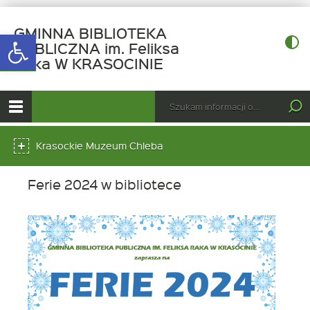
GMINNA BIBLIOTEKA
Open toolbar
PUBLICZNA im. Feliksa
-
Raka W KRASOCINIE
Ferie
2024
górne
Wyszukiwarka
Tutaj
w
wpisz
Otwórz
bibliotece
szukaną
menu
menu
frazę:
główne
Krasockie Muzeum Chleba
dolne
Ferie 2024 w bibliotece