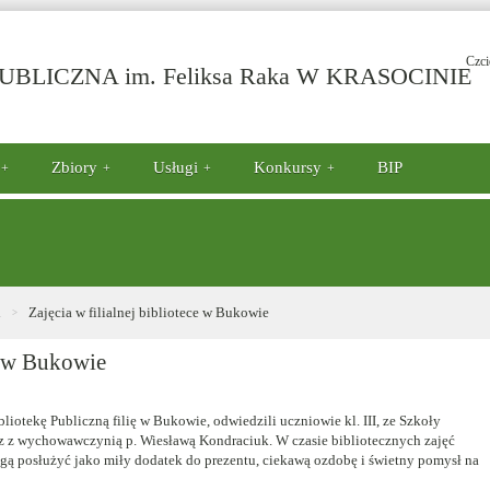
Czci
-
BLICZNA im. Feliksa Raka W KRASOCINIE
Z
w
fi
bi
Zbiory
Usługi
Konkursy
BIP
w
B
i
Zajęcia w filialnej bibliotece w Bukowie
ce w Bukowie
iotekę Publiczną filię w Bukowie, odwiedzili uczniowie kl. III, ze Szkoły
z z wychowawczynią p. Wiesławą Kondraciuk. W czasie bibliotecznych zajęć
ogą posłużyć jako miły dodatek do prezentu, ciekawą ozdobę i świetny pomysł na