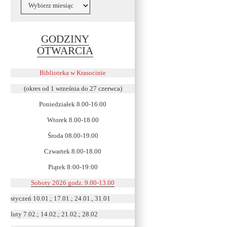
Archiwa
GODZINY
Link
OTWARCIA
otwiera
się
Biblioteka w Krasocinie
w
(okres od 1 września do 27 czerwca)
nowym
Poniedziałek 8.00-16.00
oknie
Wtorek 8.00-18.00
Środa 08.00-19.00
Czwartek 8.00-18.00
Piątek 8:00-19:00
Soboty 2026 godz. 9.00-13.00
styczeń 10.01.; 17.01.; 24.01., 31.01
luty 7.02.; 14.02.; 21.02.; 28.02