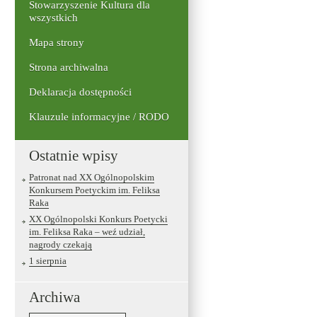
Stowarzyszenie Kultura dla
wszystkich
Mapa strony
Strona archiwalna
Deklaracja dostępności
Klauzule informacyjne / RODO
Ostatnie wpisy
Patronat nad XX Ogólnopolskim
Konkursem Poetyckim im. Feliksa
Raka
XX Ogólnopolski Konkurs Poetycki
im. Feliksa Raka – weź udział,
nagrody czekają
1 sierpnia
Archiwa