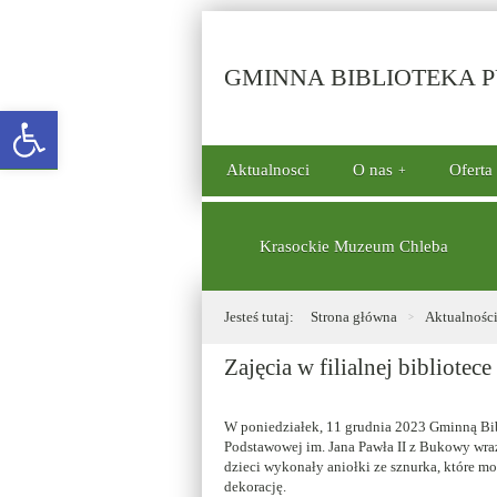
GMINNA BIBLIOTEKA PU
Open toolbar
górne
Aktualnosci
O nas
Oferta
menu
dolne
Krasockie Muzeum Chleba
Jesteś tutaj:
Strona główna
Aktualnośc
Zajęcia w filialnej bibliote
W poniedziałek, 11 grudnia 2023 Gminną Bibl
Podstawowej im. Jana Pawła II z Bukowy wra
dzieci wykonały aniołki ze sznurka, które m
dekorację.