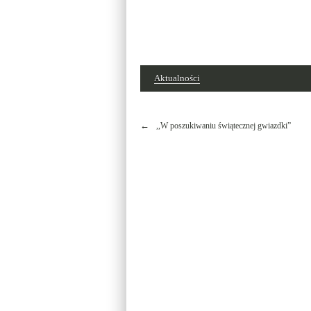
Aktualności
Nawigacja
,,W poszukiwaniu świątecznej gwiazdki”
wpisu