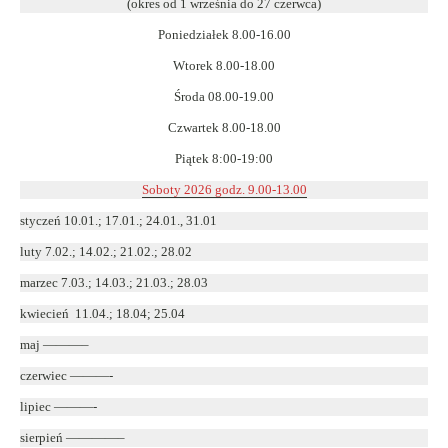
(okres od 1 września do 27 czerwca)
nowym
Poniedziałek 8.00-16.00
oknie
Wtorek 8.00-18.00
Środa 08.00-19.00
Czwartek 8.00-18.00
Piątek 8:00-19:00
Soboty 2026 godz. 9.00-13.00
styczeń 10.01.; 17.01.; 24.01., 31.01
luty 7.02.; 14.02.; 21.02.; 28.02
marzec 7.03.; 14.03.; 21.03.; 28.03
kwiecień 11.04.; 18.04; 25.04
maj ———–
czerwiec ———-
lipiec ———-
sierpień ————–