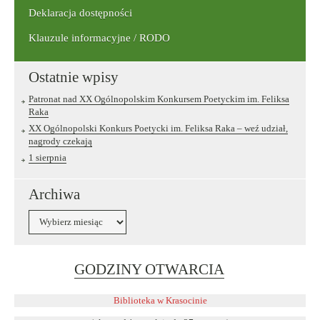
Deklaracja dostępności
Klauzule informacyjne / RODO
Ostatnie wpisy
Patronat nad XX Ogólnopolskim Konkursem Poetyckim im. Feliksa
Raka
XX Ogólnopolski Konkurs Poetycki im. Feliksa Raka – weź udział,
nagrody czekają
1 sierpnia
Archiwa
Archiwa
Link
GODZINY OTWARCIA
otwiera
się
Biblioteka w Krasocinie
w