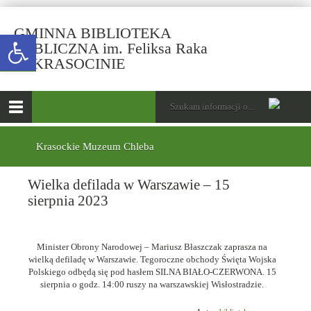
GMINNA BIBLIOTEKA
Open toolbar
PUBLICZNA im. Feliksa Raka
-
W KRASOCINIE
Wielka
defilada
górne
Wyszukiwarka
Tutaj
w
wpisz
Otwórz
Warszawie
szukaną
menu
menu
frazę:
–
główne
dolne
Krasockie Muzeum Chleba
15
sierpnia
Wielka defilada w Warszawie – 15
2023
sierpnia 2023
Minister Obrony Narodowej – Mariusz Błaszczak zaprasza na
wielką defiladę w Warszawie. Tegoroczne obchody Święta Wojska
Polskiego odbędą się pod hasłem SILNA BIAŁO-CZERWONA. 15
sierpnia o godz. 14:00 ruszy na warszawskiej Wisłostradzie.