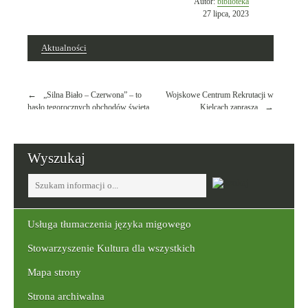
Opublikowano
Autor:
biblioteka
w
27 lipca, 2023
dniu
Aktualności
Nawigacja
„Silna Biało – Czerwona” – to
Wojskowe Centrum Rekrutacji w
wpisu
hasło tegorocznych obchodów święta
Kielcach zaprasza
Wojska Polskiego.
Wyszukaj
Tutaj
wpisz
szukaną
frazę:
Usługa tłumaczenia języka migowego
Stowarzyszenie Kultura dla wszystkich
Mapa strony
Strona archiwalna