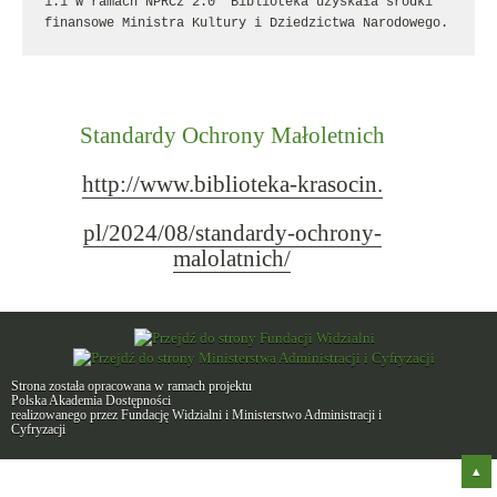
1.1 w ramach NPRCz 2.0” Biblioteka uzyskała środki 
finansowe Ministra Kultury i Dziedzictwa Narodowego.
Standardy Ochrony Małoletnich
http://www.biblioteka-krasocin.
pl/2024/08/standardy-ochrony-
malolatnich/
Strona została opracowana w ramach projektu
Polska Akademia Dostępności
realizowanego przez
Fundację Widzialni
i
Ministerstwo Administracji i
Cyfryzacji
Do
gór