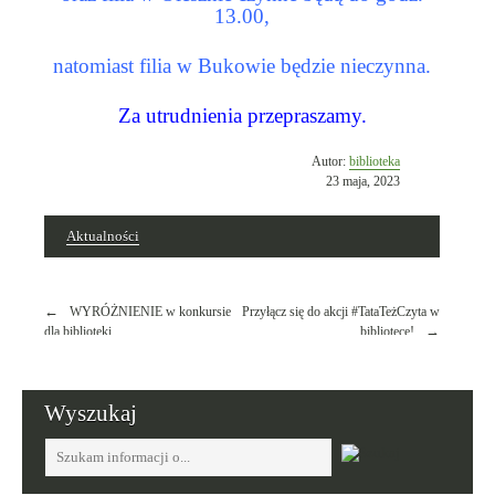
13.00,
natomiast filia w Bukowie będzie nieczynna.
Za utrudnienia przepraszamy.
Opublikowano
Autor:
biblioteka
w
23 maja, 2023
dniu
Aktualności
Nawigacja
WYRÓŻNIENIE w konkursie
Przyłącz się do akcji #TataTeżCzyta w
wpisu
dla biblioteki
bibliotece!
Wyszukaj
Tutaj
wpisz
szukaną