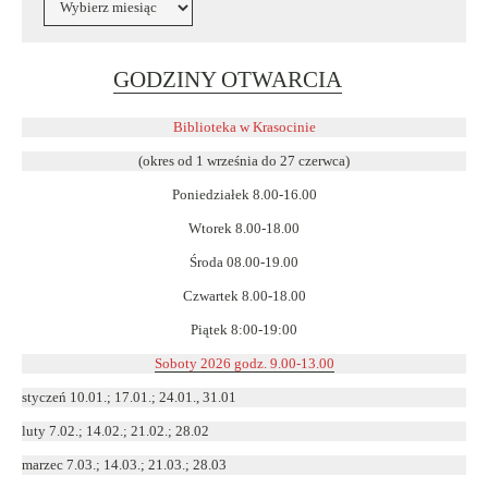
Link
GODZINY OTWARCIA
otwiera
się
Biblioteka w Krasocinie
w
(okres od 1 września do 27 czerwca)
nowym
Poniedziałek 8.00-16.00
oknie
Wtorek 8.00-18.00
Środa 08.00-19.00
Czwartek 8.00-18.00
Piątek 8:00-19:00
Soboty 2026 godz. 9.00-13.00
styczeń 10.01.; 17.01.; 24.01., 31.01
luty 7.02.; 14.02.; 21.02.; 28.02
marzec 7.03.; 14.03.; 21.03.; 28.03