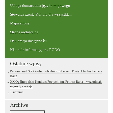
frazę:
Usługa tłumaczenia języka migowego
Stowarzyszenie Kultura dla wszystkich
Mapa strony
Strona archiwalna
Deklaracja dostępności
Klauzule informacyjne / RODO
Ostatnie wpisy
Patronat nad XX Ogólnopolskim Konkursem Poetyckim im. Feliksa
Raka
XX Ogólnopolski Konkurs Poetycki im. Feliksa Raka – weź udział,
nagrody czekają
1 sierpnia
Archiwa
Archiwa