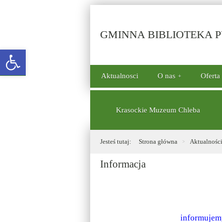
GMINNA BIBLIOTEKA PU
Open toolbar
górne
Aktualnosci
O nas
Oferta
menu
dolne
Krasockie Muzeum Chleba
Jesteś tutaj:
Strona główna
Aktualnośc
Informacja
informujem