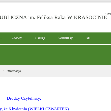
Czci
-
BLICZNA im. Feliksa Raka W KRASOCINIE
I
Zbiory
Usługi
Konkursy
BIP
i
Informacja
Drodzy Czytelnicy,
y, że 6 kwietnia (WIELKI CZWARTEK)