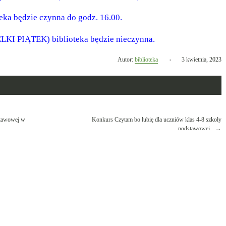
teka będzie czynna do godz. 16.00.
ELKI PIĄTEK) biblioteka będzie nieczynna.
Opublikowano
Autor:
biblioteka
3 kwietnia, 2023
w
dniu
stawowej w
Konkurs Czytam bo lubię dla uczniów klas 4-8 szkoły
podstawowej