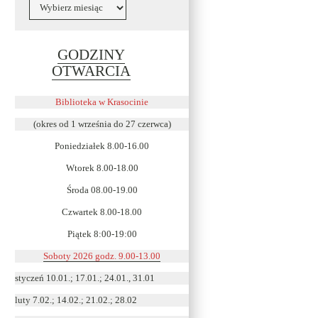
Archiwa
GODZINY
Link
OTWARCIA
otwiera
się
Biblioteka w Krasocinie
w
(okres od 1 września do 27 czerwca)
nowym
Poniedziałek 8.00-16.00
oknie
Wtorek 8.00-18.00
Środa 08.00-19.00
Czwartek 8.00-18.00
Piątek 8:00-19:00
Soboty 2026 godz. 9.00-13.00
styczeń 10.01.; 17.01.; 24.01., 31.01
luty 7.02.; 14.02.; 21.02.; 28.02