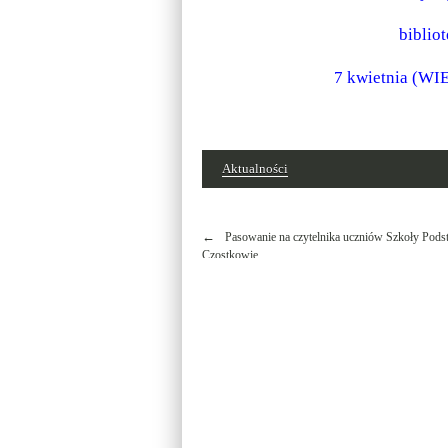
biblio
7 kwietnia (WI
Aktualności
Nawigacja
Pasowanie na czytelnika uczniów Szkoły Pod
wpisu
Czostkowie