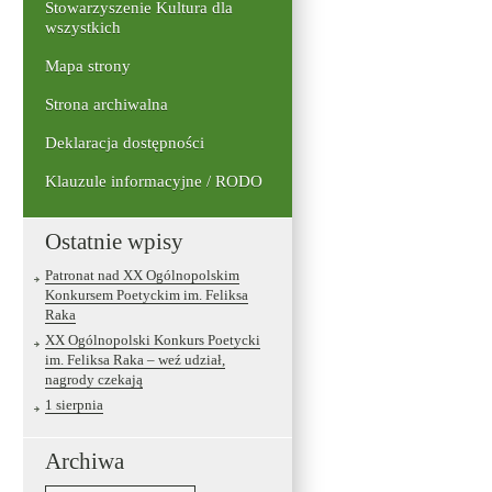
Stowarzyszenie Kultura dla
wszystkich
Mapa strony
Strona archiwalna
Deklaracja dostępności
Klauzule informacyjne / RODO
Ostatnie wpisy
Patronat nad XX Ogólnopolskim
Konkursem Poetyckim im. Feliksa
Raka
XX Ogólnopolski Konkurs Poetycki
im. Feliksa Raka – weź udział,
nagrody czekają
1 sierpnia
Archiwa