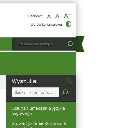
Czcionka
NARODOWY
Wersja kontrastowa
DZIEŃ
PAMIĘCI
Wyszukiwarka
Tutaj
ŻOŁNIERZY
wpisz
WYKLĘTYCH
szukaną
frazę:
Wyszukaj
Tutaj
wpisz
szukaną
frazę:
Usługa tłumaczenia języka
migowego
Stowarzyszenie Kultura dla