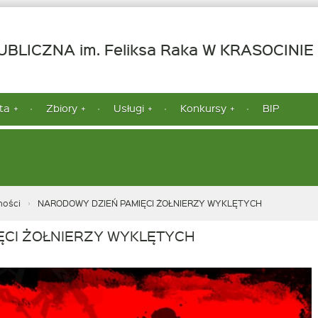
-
BLICZNA im. Feliksa Raka W KRASOCINIE
ta
Zbiory
Usługi
Konkursy
BIP
ności
NARODOWY DZIEŃ PAMIĘCI ŻOŁNIERZY WYKLĘTYCH
ĘCI ŻOŁNIERZY WYKLĘTYCH