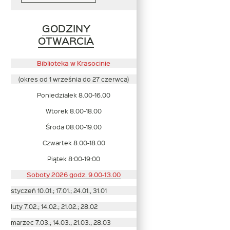
GODZINY
Link
OTWARCIA
otwiera
się
Biblioteka w Krasocinie
w
(okres od 1 września do 27 czerwca)
nowym
Poniedziałek 8.00-16.00
oknie
Wtorek 8.00-18.00
Środa 08.00-19.00
Czwartek 8.00-18.00
Piątek 8:00-19:00
Soboty 2026 godz. 9.00-13.00
styczeń 10.01.; 17.01.; 24.01., 31.01
luty 7.02.; 14.02.; 21.02.; 28.02
marzec 7.03.; 14.03.; 21.03.; 28.03