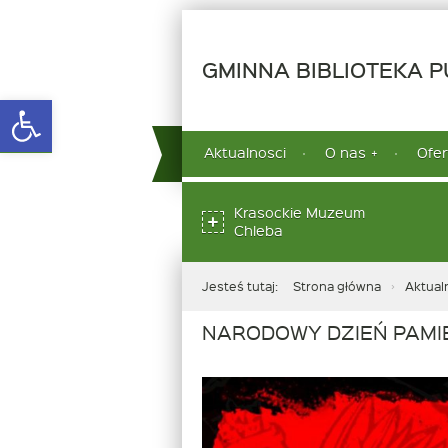
GMINNA BIBLIOTEKA PU
Open toolbar
górne
Aktualnosci
O nas
Ofer
menu
dolne
Krasockie Muzeum
Chleba
Jesteś tutaj:
Strona główna
Aktual
NARODOWY DZIEŃ PAMI