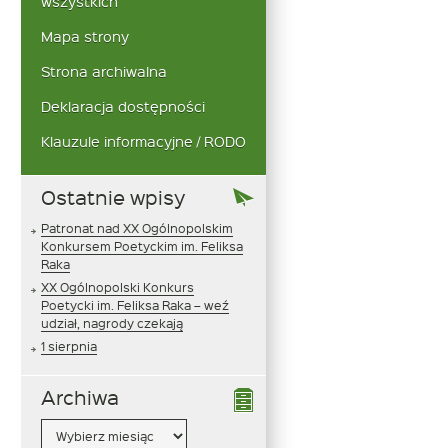
wszystkich
Mapa strony
Strona archiwalna
Deklaracja dostępności
Klauzule informacyjne / RODO
Ostatnie wpisy
Patronat nad XX Ogólnopolskim
Konkursem Poetyckim im. Feliksa
Raka
XX Ogólnopolski Konkurs
Poetycki im. Feliksa Raka – weź
udział, nagrody czekają
1 sierpnia
Archiwa
Archiwa