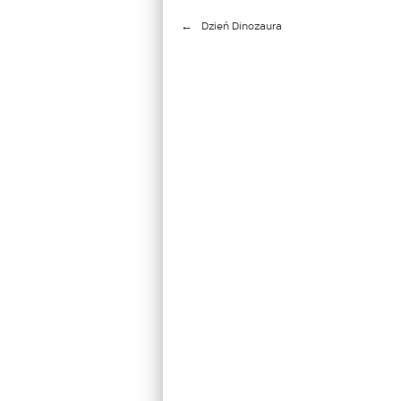
Nawigacja
Dzień Dinozaura
wpisu