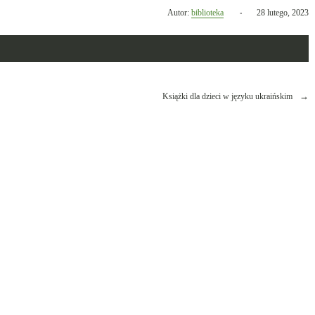
Opublikowano
Autor:
biblioteka
28 lutego, 2023
w
dniu
Książki dla dzieci w języku ukraińskim