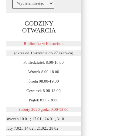
Archiwa
GODZINY
Link
OTWARCIA
otwiera
się
Biblioteka w Krasocinie
w
(okres od 1 września do 27 czerwca)
nowym
Poniedziałek 8.00-16.00
oknie
Wtorek 8.00-18.00
Środa 08.00-19.00
Czwartek 8.00-18.00
Piątek 8:00-19:00
Soboty 2026 godz. 9.00-13.00
styczeń 10.01.; 17.01.; 24.01., 31.01
luty 7.02.; 14.02.; 21.02.; 28.02