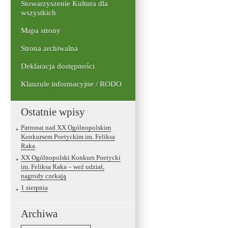
Stowarzyszenie Kultura dla
wszystkich
Mapa strony
Strona archiwalna
Deklaracja dostępności
Klauzule informacyjne / RODO
Ostatnie wpisy
Patronat nad XX Ogólnopolskim
Konkursem Poetyckim im. Feliksa
Raka
XX Ogólnopolski Konkurs Poetycki
im. Feliksa Raka – weź udział,
nagrody czekają
1 sierpnia
Archiwa