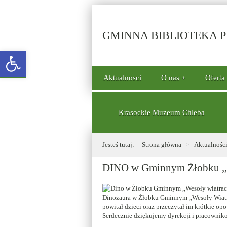
GMINNA BIBLIOTEKA PU
Open toolbar
górne
Aktualnosci
O nas
Oferta
menu
dolne
Krasockie Muzeum Chleba
Jesteś tutaj:
Strona główna
Aktualnośc
DINO w Gminnym Żłobku ,,
Dinozaura w Żłobku Gminnym ,,Wesoły Wiatra
powitał dzieci oraz przeczytał im krótkie op
Serdecznie dziękujemy dyrekcji i pracownikom