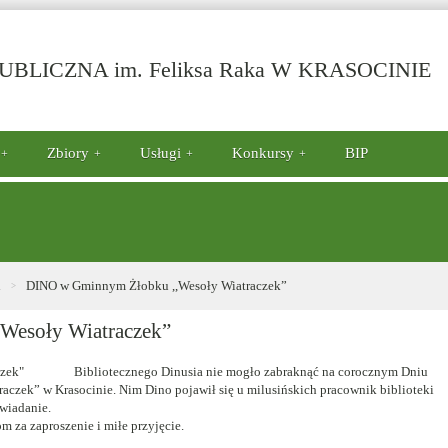
-
BLICZNA im. Feliksa Raka W KRASOCINIE
D
w
G
Ż
Zbiory
Usługi
Konkursy
BIP
,
W
i
DINO w Gminnym Żłobku ,,Wesoły Wiatraczek”
Wesoły Wiatraczek”
Bibliotecznego Dinusia nie mogło zabraknąć na corocznym Dniu
czek” w Krasocinie. Nim Dino pojawił się u milusińskich pracownik biblioteki
owiadanie.
 za zaproszenie i miłe przyjęcie.