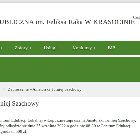
Czci
-
BLICZNA im. Feliksa Raka W KRASOCINIE
Z
–
A
Tu
Zbiory
Usługi
Konkursy
BIP
S
i
Zaproszenie – Amatorski Turniej Szachowy
rniej Szachowy
ntrum Edukacji Lokalnej w Łopusznie zaprasza na Amatorski Turniej Szachowy,
óry odbędzie się dnia 25 września 2022 o godzinie 08:30 w Centrum Edukacji
groda to 500 zł.