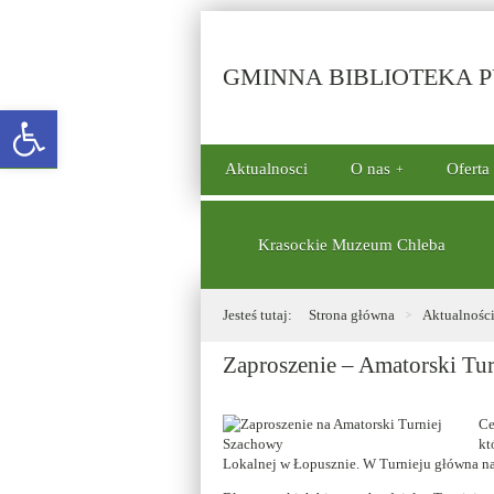
GMINNA BIBLIOTEKA PU
Open toolbar
górne
Aktualnosci
O nas
Oferta
menu
dolne
Krasockie Muzeum Chleba
Jesteś tutaj:
Strona główna
Aktualnośc
Zaproszenie – Amatorski Tu
Ce
kt
Lokalnej w Łopusznie. W Turnieju główna na