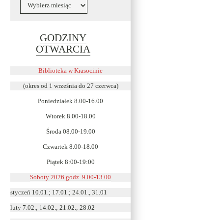
Archiwa
GODZINY
Link
OTWARCIA
otwiera
się
Biblioteka w Krasocinie
w
(okres od 1 września do 27 czerwca)
nowym
Poniedziałek 8.00-16.00
oknie
Wtorek 8.00-18.00
Środa 08.00-19.00
Czwartek 8.00-18.00
Piątek 8:00-19:00
Soboty 2026 godz. 9.00-13.00
styczeń 10.01.; 17.01.; 24.01., 31.01
luty 7.02.; 14.02.; 21.02.; 28.02