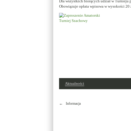
Dla wszystkich biorących udział w Turnieju
Obowiązuje opłata wpisowa w wysokości 20 z
Aktualności
Nawigacja
Informacja
wpisu