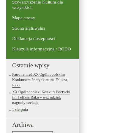
Stowarzyszenie Kultura dla
wszystkich
Mapa strony
Strona archiwalna
Deklaracja dostępności
Klauzule informacyjne / RODO
Ostatnie wpisy
Patronat nad XX Ogólnopolskim
Konkursem Poetyckim im. Feliksa
Raka
XX Ogólnopolski Konkurs Poetycki
im. Feliksa Raka – weź udział,
nagrody czekają
1 sierpnia
Archiwa