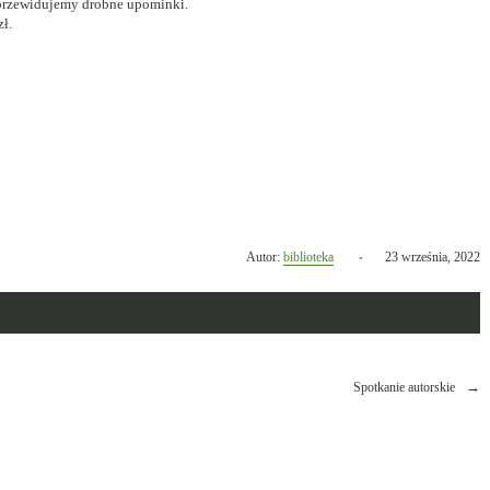
 przewidujemy drobne upominki.
ł.
Opublikowano
Autor:
biblioteka
23 września, 2022
w
dniu
Spotkanie autorskie