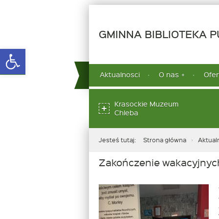
GMINNA BIBLIOTEKA PU
Open toolbar
górne
Aktualnosci
O nas
Ofer
menu
dolne
Krasockie Muzeum
Chleba
Jesteś tutaj:
Strona główna
Aktual
Zakończenie wakacyjnych