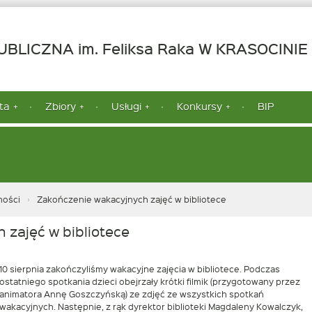
-
BLICZNA im. Feliksa Raka W KRASOCINIE
ta
Zbiory
Usługi
Konkursy
BIP
ności
Zakończenie wakacyjnych zajęć w bibliotece
 zajęć w bibliotece
10 sierpnia zakończyliśmy wakacyjne zajęcia w bibliotece. Podczas
ostatniego spotkania dzieci obejrzały krótki filmik (przygotowany przez
animatora Annę Goszczyńską) ze zdjęć ze wszystkich spotkań
wakacyjnych. Następnie, z rąk dyrektor biblioteki Magdaleny Kowalczyk,