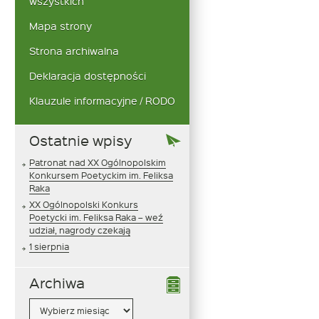
wszystkich
Mapa strony
Strona archiwalna
Deklaracja dostępności
Klauzule informacyjne / RODO
Ostatnie wpisy
Patronat nad XX Ogólnopolskim
Konkursem Poetyckim im. Feliksa
Raka
XX Ogólnopolski Konkurs
Poetycki im. Feliksa Raka – weź
udział, nagrody czekają
1 sierpnia
Archiwa
Archiwa