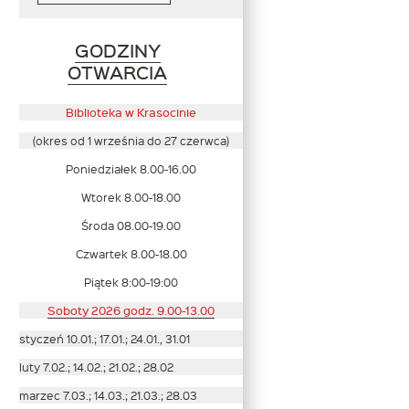
GODZINY
Link
OTWARCIA
otwiera
się
Biblioteka w Krasocinie
w
(okres od 1 września do 27 czerwca)
nowym
Poniedziałek 8.00-16.00
oknie
Wtorek 8.00-18.00
Środa 08.00-19.00
Czwartek 8.00-18.00
Piątek 8:00-19:00
Soboty 2026 godz. 9.00-13.00
styczeń 10.01.; 17.01.; 24.01., 31.01
luty 7.02.; 14.02.; 21.02.; 28.02
marzec 7.03.; 14.03.; 21.03.; 28.03