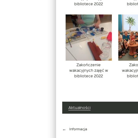
bibliotece 2022
bibli
Zakończenie
Zak
wakacyjnych zajęć w
wakacyj
bibliotece 2022
bibli
Aktualności
Nawigacja
Informacja
wpisu