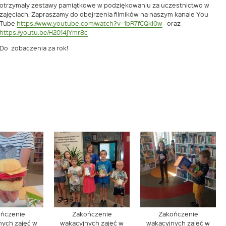
otrzymały zestawy pamiątkowe w podziękowaniu za uczestnictwo w
zajęciach. Zapraszamy do obejrzenia filmików na naszym kanale You
Tube
https://www.youtube.com/watch?v=1bR7fCQkI0w
oraz
https://youtu.be/H2014jYmr8c
Do zobaczenia za rok!
ończenie
Zakończenie
Zakończenie
nych zajęć w
wakacyjnych zajęć w
wakacyjnych zajęć w