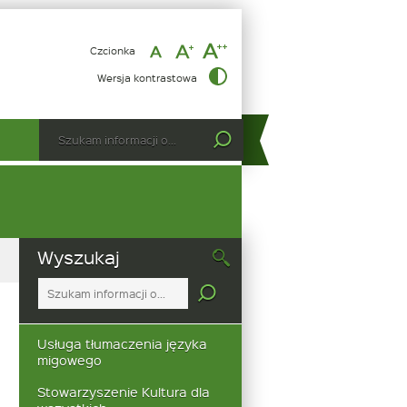
Czcionka
Zakończenie
Wersja kontrastowa
wakacyjnych
zajęć
Wyszukiwarka
Tutaj
w
wpisz
bibliotece
szukaną
frazę:
Wyszukaj
Tutaj
wpisz
szukaną
frazę:
Usługa tłumaczenia języka
migowego
Stowarzyszenie Kultura dla