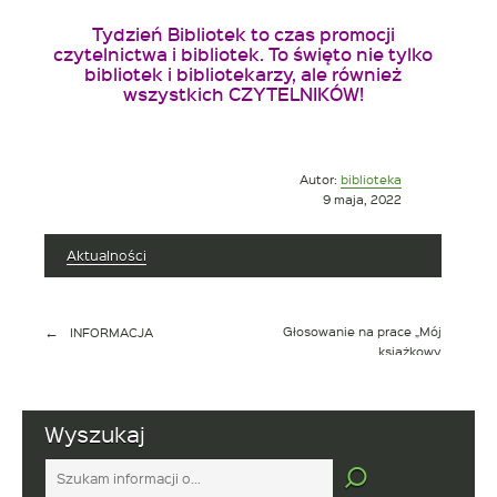
Tydzień Bibliotek
to czas promocji
czytelnictwa i
bibliotek
. To święto nie tylko
bibliotek i bibliotekarzy, ale również
wszystkich CZYTELNIKÓW!
Opublikowano
Autor:
biblioteka
w
9 maja, 2022
dniu
Aktualności
Nawigacja
Głosowanie na prace „Mój
INFORMACJA
wpisu
książkowy
Superbohater/Superbohaterka”
Wyszukaj
Tutaj
wpisz