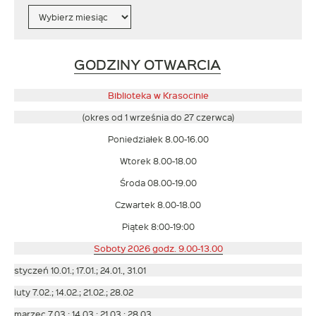
Archiwa
Link
GODZINY OTWARCIA
otwiera
się
Biblioteka w Krasocinie
w
(okres od 1 września do 27 czerwca)
nowym
Poniedziałek 8.00-16.00
oknie
Wtorek 8.00-18.00
Środa 08.00-19.00
Czwartek 8.00-18.00
Piątek 8:00-19:00
Soboty 2026 godz. 9.00-13.00
styczeń 10.01.; 17.01.; 24.01., 31.01
luty 7.02.; 14.02.; 21.02.; 28.02
marzec 7.03.; 14.03.; 21.03.; 28.03