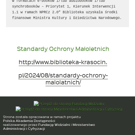
w formatach e-booków i/lub audiobooków i/lub 
synchrobooków – Priorytet 1, Kierunek Interwencji 
1.1 w ramach NPRCz 2.0” Biblioteka uzyskała środki 
finansowe Ministra Kultury i Dziedzictwa Narodowego.
Standardy Ochrony Małoletnich
http://www.biblioteka-krasocin.
pl/2024/08/standardy-ochrony-
malolatnich/
Strona została opracowana w ramach projektu
Polska Akademia Dostępności
realizowanego przez
Fundację Widzialni
i
Ministerstwo
Administracji i Cyfryzacji