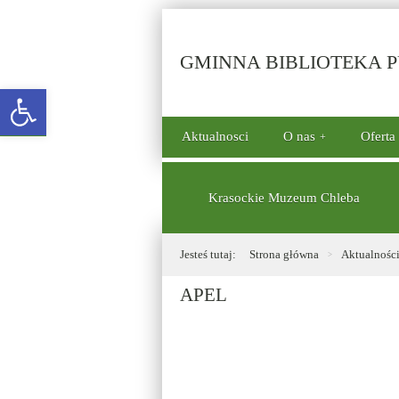
GMINNA BIBLIOTEKA PU
Open toolbar
górne
Aktualnosci
O nas
Oferta
menu
dolne
Krasockie Muzeum Chleba
Jesteś tutaj:
Strona główna
Aktualnośc
APEL