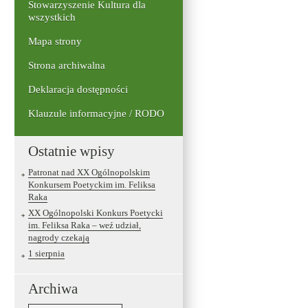
Stowarzyszenie Kultura dla
wszystkich
Mapa strony
Strona archiwalna
Deklaracja dostępności
Klauzule informacyjne / RODO
Ostatnie wpisy
Patronat nad XX Ogólnopolskim
Konkursem Poetyckim im. Feliksa
Raka
XX Ogólnopolski Konkurs Poetycki
im. Feliksa Raka – weź udział,
nagrody czekają
1 sierpnia
Archiwa