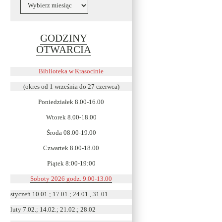
Archiwa
GODZINY
Link
OTWARCIA
otwiera
się
Biblioteka w Krasocinie
w
(okres od 1 września do 27 czerwca)
nowym
Poniedziałek 8.00-16.00
oknie
Wtorek 8.00-18.00
Środa 08.00-19.00
Czwartek 8.00-18.00
Piątek 8:00-19:00
Soboty 2026 godz. 9.00-13.00
styczeń 10.01.; 17.01.; 24.01., 31.01
luty 7.02.; 14.02.; 21.02.; 28.02