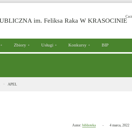
Czci
-
BLICZNA im. Feliksa Raka W KRASOCINIE
A
Zbiory
Usługi
Konkursy
BIP
i
APEL
Opublikowano
Autor:
biblioteka
4 marca, 2022
w