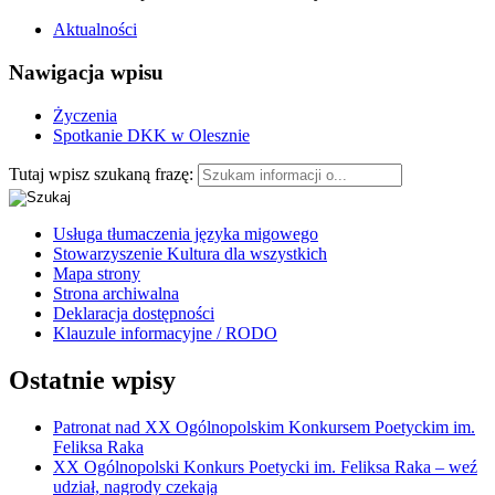
Aktualności
Nawigacja wpisu
Życzenia
Spotkanie DKK w Olesznie
Tutaj wpisz szukaną frazę:
Usługa tłumaczenia języka migowego
Stowarzyszenie Kultura dla wszystkich
Mapa strony
Strona archiwalna
Deklaracja dostępności
Klauzule informacyjne / RODO
Ostatnie wpisy
Patronat nad XX Ogólnopolskim Konkursem Poetyckim im.
Feliksa Raka
XX Ogólnopolski Konkurs Poetycki im. Feliksa Raka – weź
udział, nagrody czekają