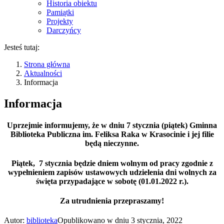
Historia obiektu
Pamiątki
Projekty
Darczyńcy
Jesteś tutaj:
Strona główna
Aktualności
Informacja
Informacja
Uprzejmie informujemy, że w dniu 7 stycznia (piątek) Gminna
Biblioteka Publiczna im. Feliksa Raka w Krasocinie i jej filie
będą nieczynne.
Piątek, 7 stycznia będzie dniem wolnym od pracy zgodnie z
wypełnieniem zapisów ustawowych udzielenia dni wolnych za
święta przypadające w sobotę (01.01.2022 r.).
Za utrudnienia przepraszamy!
Autor:
biblioteka
Opublikowano w dniu
3 stycznia, 2022