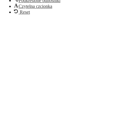
Podkreślone odnośniki
Czytelna czcionka
Reset