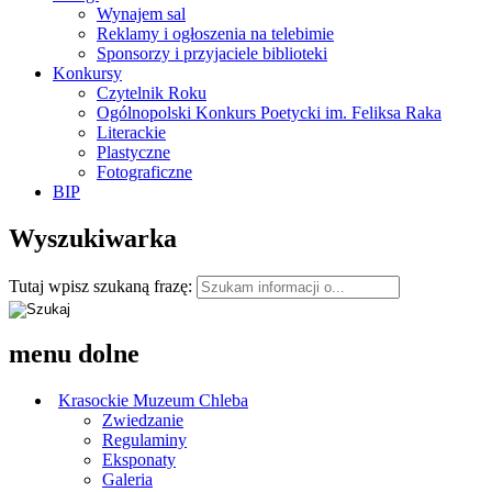
Wynajem sal
Reklamy i ogłoszenia na telebimie
Sponsorzy i przyjaciele biblioteki
Konkursy
Czytelnik Roku
Ogólnopolski Konkurs Poetycki im. Feliksa Raka
Literackie
Plastyczne
Fotograficzne
BIP
Wyszukiwarka
Tutaj wpisz szukaną frazę:
menu dolne
Krasockie Muzeum Chleba
Zwiedzanie
Regulaminy
Eksponaty
Galeria