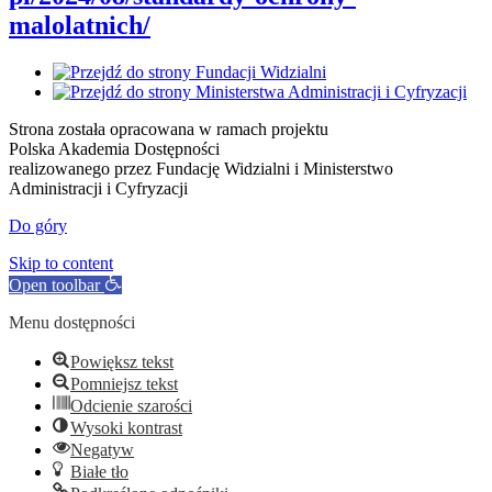
malolatnich/
Strona została opracowana w ramach projektu
Polska Akademia Dostępności
realizowanego przez
Fundację Widzialni
i
Ministerstwo
Administracji i Cyfryzacji
Do góry
Skip to content
Open toolbar
Menu dostępności
Powiększ tekst
Pomniejsz tekst
Odcienie szarości
Wysoki kontrast
Negatyw
Białe tło