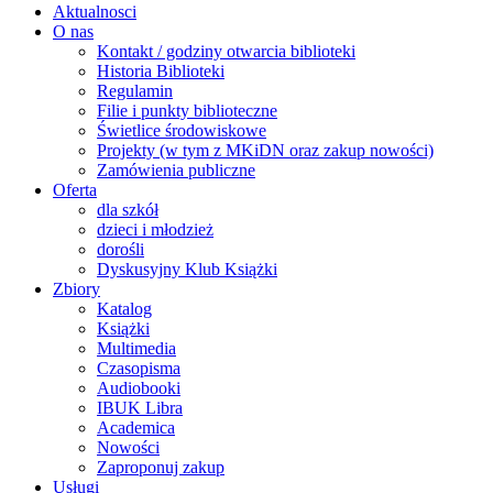
Aktualnosci
O nas
Kontakt / godziny otwarcia biblioteki
Historia Biblioteki
Regulamin
Filie i punkty biblioteczne
Świetlice środowiskowe
Projekty (w tym z MKiDN oraz zakup nowości)
Zamówienia publiczne
Oferta
dla szkół
dzieci i młodzież
dorośli
Dyskusyjny Klub Książki
Zbiory
Katalog
Książki
Multimedia
Czasopisma
Audiobooki
IBUK Libra
Academica
Nowości
Zaproponuj zakup
Usługi