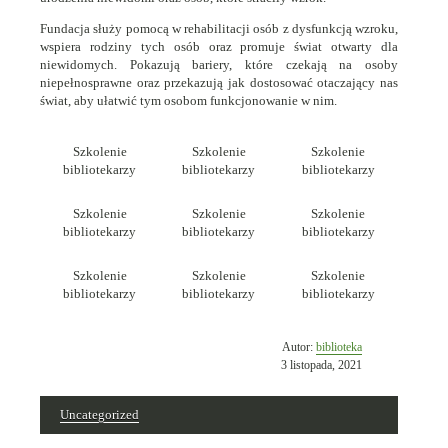
Fundacja służy pomocą w rehabilitacji osób z dysfunkcją wzroku,
wspiera rodziny tych osób oraz promuje świat otwarty dla
niewidomych. Pokazują bariery, które czekają na osoby
niepełnosprawne oraz przekazują jak dostosować otaczający nas
świat, aby ułatwić tym osobom funkcjonowanie w nim.
Szkolenie
Szkolenie
Szkolenie
bibliotekarzy
bibliotekarzy
bibliotekarzy
Szkolenie
Szkolenie
Szkolenie
bibliotekarzy
bibliotekarzy
bibliotekarzy
Szkolenie
Szkolenie
Szkolenie
bibliotekarzy
bibliotekarzy
bibliotekarzy
Opublikowano
Autor:
biblioteka
w
3 listopada, 2021
dniu
Uncategorized