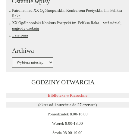
Ostatnie wpisy
Patronat nad XX Ogólnopolskim Konkursem Poetyckim im. Feliksa
Raka
XX Ogólnopolski Konkurs Poetycki im. Feliksa Raka – weź udział,
nagrody czekają
1 sierpnia
Archiwa
Archiwa
Link
GODZINY OTWARCIA
otwiera
się
Biblioteka w Krasocinie
w
(okres od 1 września do 27 czerwca)
nowym
Poniedziałek 8.00-16.00
oknie
Wtorek 8.00-18.00
Środa 08.00-19.00