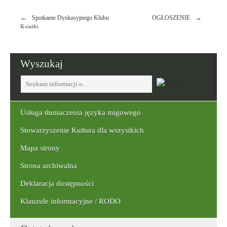
Nawigacja
Spotkanie Dyskusyjnego Klubu
OGŁOSZENIE
wpisu
Książki
Wyszukaj
Tutaj
wpisz
szukaną
frazę:
Usługa tłumaczenia języka migowego
Stowarzyszenie Kultura dla wszystkich
Mapa strony
Strona archiwalna
Deklaracja dostępności
Klauzule informacyjne / RODO