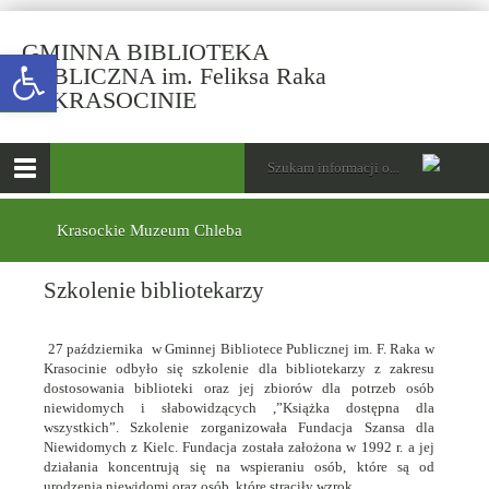
GMINNA BIBLIOTEKA
Open toolbar
PUBLICZNA im. Feliksa Raka
-
W KRASOCINIE
Szkolenie
bibliotekarzy
górne
Wyszukiwarka
Tutaj
wpisz
Otwórz
szukaną
menu
menu
frazę:
główne
dolne
Krasockie Muzeum Chleba
Szkolenie bibliotekarzy
27 października w Gminnej Bibliotece Publicznej im. F. Raka w
Krasocinie odbyło się szkolenie dla bibliotekarzy z zakresu
dostosowania biblioteki oraz jej zbiorów dla potrzeb osób
niewidomych i słabowidzących ,”Książka dostępna dla
wszystkich”. Szkolenie zorganizowała Fundacja Szansa dla
Niewidomych z Kielc. Fundacja została założona w 1992 r. a jej
działania koncentrują się na wspieraniu osób, które są od
urodzenia niewidomi oraz osób, które straciły wzrok.