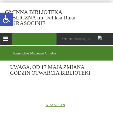
GMINNA BIBLIOTEKA
Open toolbar
PUBLICZNA im. Feliksa Raka
-
W KRASOCINIE
UWAGA,
OD
górne
Wyszukiwarka
Tutaj
17
wpisz
Otwórz
MAJA
szukaną
menu
menu
frazę:
ZMIANA
główne
dolne
Krasockie Muzeum Chleba
GODZIN
OTWARCIA
UWAGA, OD 17 MAJA ZMIANA
BIBLIOTEKI
GODZIN OTWARCIA BIBLIOTEKI
KRASOCIN