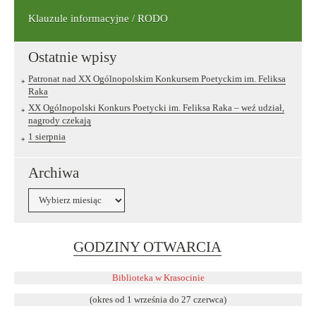
Klauzule informacyjne / RODO
Ostatnie wpisy
Patronat nad XX Ogólnopolskim Konkursem Poetyckim im. Feliksa
Raka
XX Ogólnopolski Konkurs Poetycki im. Feliksa Raka – weź udział,
nagrody czekają
1 sierpnia
Archiwa
Archiwa
Link
GODZINY OTWARCIA
otwiera
się
Biblioteka w Krasocinie
w
(okres od 1 września do 27 czerwca)
nowym