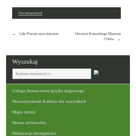
dniu
Uncategorized
Nawigacja
Cały Powiat czyta dzieciom
Otwarcie Krasockiego Muzeum
wpisu
Chleba
Wyszukaj
Tutaj
wpisz
szukaną
frazę:
Usługa tłumaczenia języka migowego
Stowarzyszenie Kultura dla wszystkich
Mapa strony
Strona archiwalna
Deklaracja dostępności