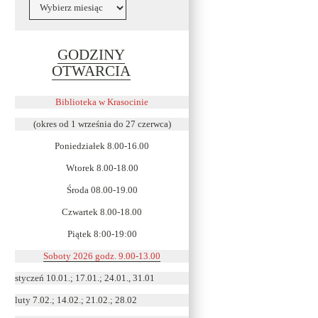
Archiwa
GODZINY
Link
OTWARCIA
otwiera
się
Biblioteka w Krasocinie
w
(okres od 1 września do 27 czerwca)
nowym
Poniedziałek 8.00-16.00
oknie
Wtorek 8.00-18.00
Środa 08.00-19.00
Czwartek 8.00-18.00
Piątek 8:00-19:00
Soboty 2026 godz. 9.00-13.00
styczeń 10.01.; 17.01.; 24.01., 31.01
luty 7.02.; 14.02.; 21.02.; 28.02