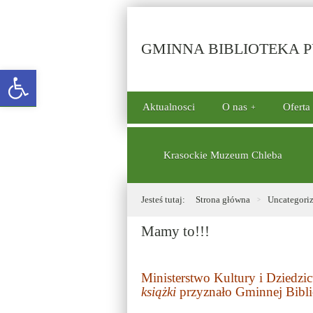
GMINNA BIBLIOTEKA PU
Open toolbar
górne
Aktualnosci
O nas
Oferta
menu
dolne
Krasockie Muzeum Chleba
Jesteś tutaj:
Strona główna
Uncategori
Mamy to!!!
Ministerstwo Kultury i Dziedz
książki
przyznało Gminnej Biblio