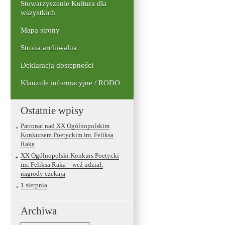
Stowarzyszenie Kultura dla
wszystkich
Mapa strony
Strona archiwalna
Deklaracja dostępności
Klauzule informacyjne / RODO
Ostatnie wpisy
Patronat nad XX Ogólnopolskim
Konkursem Poetyckim im. Feliksa
Raka
XX Ogólnopolski Konkurs Poetycki
im. Feliksa Raka – weź udział,
nagrody czekają
1 sierpnia
Archiwa