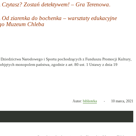
a
Czytasz? Zostań detektywem! – Gra Terenowa
.
a
Od ziarenka do bochenka – warsztaty edukacyjne
ego Muzeum Chleba
 Dziedzictwa Narodowego i Sportu pochodzących z Funduszu Promocji Kultury,
bjętych monopolem państwa, zgodnie z art. 80 ust. 1 Ustawy z dnia 19
Opublikowano
Autor:
biblioteka
10 marca, 2021
w
dniu