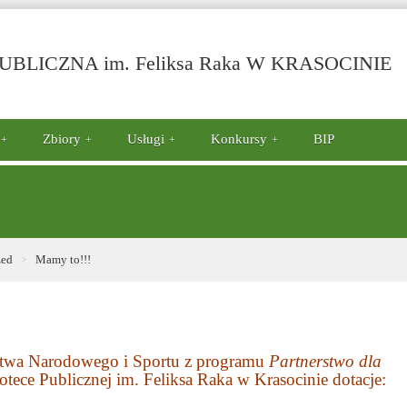
-
BLICZNA im. Feliksa Raka W KRASOCINIE
M
to
Zbiory
Usługi
Konkursy
BIP
zed
Mamy to!!!
ictwa Narodowego i Sportu z programu
Partnerstwo dla
tece Publicznej im. Feliksa Raka w Krasocinie dotacje: