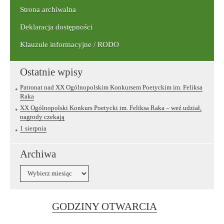
Strona archiwalna
Deklaracja dostępności
Klauzule informacyjne / RODO
Ostatnie wpisy
Patronat nad XX Ogólnopolskim Konkursem Poetyckim im. Feliksa
Raka
XX Ogólnopolski Konkurs Poetycki im. Feliksa Raka – weź udział,
nagrody czekają
1 sierpnia
Archiwa
Archiwa
Link
GODZINY OTWARCIA
otwiera