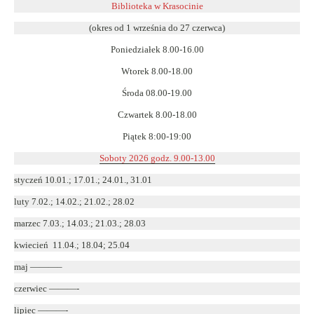
się
Biblioteka w Krasocinie
w
(okres od 1 września do 27 czerwca)
nowym
Poniedziałek 8.00-16.00
oknie
Wtorek 8.00-18.00
Środa 08.00-19.00
Czwartek 8.00-18.00
Piątek 8:00-19:00
Soboty 2026 godz. 9.00-13.00
styczeń 10.01.; 17.01.; 24.01., 31.01
luty 7.02.; 14.02.; 21.02.; 28.02
marzec 7.03.; 14.03.; 21.03.; 28.03
kwiecień 11.04.; 18.04; 25.04
maj ———–
czerwiec ———-
lipiec ———-