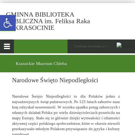
GMINNA BIBLIOTEKA
Open toolbar
PUBLICZNA im. Feliksa Raka
-
W KRASOCINIE
Narodowe
Święto
górne
Wyszukiwarka
Tutaj
Niepodległości
wpisz
Otwórz
szukaną
menu
menu
frazę:
główne
dolne
Krasockie Muzeum Chleba
Narodowe Święto Niepodległości
Narodowe Święto Niepodległości to dla Polaków jedno z
najważniejszych świąt państwowych. Po 123 latach zaborów nasz
kraj odzyskał suwerenność. W wyniku upadku potęg zaborczych i
własnych działań Polska po wielu dziesięcioleciach powróciła na
mapy Europy. Stało się to głównie dzięki wytrwałości i ofiarności
aktywnej części polskiego społeczeństwa, które w okresie niewoli
przekazywało młodym Polakom przywiązanie do języka i kultury
narodowej.