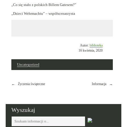
„Co się stało z polskich Billem Gatesem?”
„Dzieci Wehrmachtu” – współscenarzysta
Opublikowano
Autor:
biblioteka
w
16 kwietnia, 2020
dniu
Uncategorized
Nawigacja
Życzenia świąteczne
Informacja
wpisu
Wyszukaj
Tutaj
wpisz