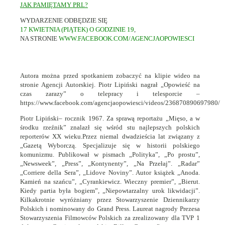
JAK PAMIĘTAMY PRL?
WYDARZENIE ODBĘDZIE SIĘ
17 KWIETNIA (PIĄTEK) O GODZINIE 19
,
NA STRONIE
WWW.FACEBOOK.COM/AGENCJAOPOWIESCI
Autora można przed spotkaniem zobaczyć na klipie wideo na
stronie Agencji Autorskiej. Piotr Lipiński nagrał „Opowieść na
czas zarazy” o telepracy i telesporcie –
https://www.facebook.com/agencjaopowiesci/videos/236870890697980/
Piotr Lipiński– rocznik 1967. Za sprawą reportażu „Mięso, a w
środku rzeźnik” znalazł się wśród stu najlepszych polskich
reporterów XX wieku.Przez niemal dwadzieścia lat związany z
„Gazetą Wyborczą. Specjalizuje się w historii polskiego
komunizmu. Publikował w pismach „Polityka”, „Po prostu”,
„Newsweek”, „Press”, „Kontynenty”, „Na Przełaj”. „Radar”
„Corriere della Sera”, „Lidove Noviny”. Autor książek „Anoda.
Kamień na szańcu”, „Cyrankiewicz. Wieczny premier”, „Bierut.
Kiedy partia była bogiem”, „Niepowtarzalny urok likwidacji”.
Kilkakrotnie wyróżniany przez Stowarzyszenie Dziennikarzy
Polskich i nominowany do Grand Press. Laureat nagrody Prezesa
Stowarzyszenia Filmowców Polskich za zrealizowany dla TVP 1