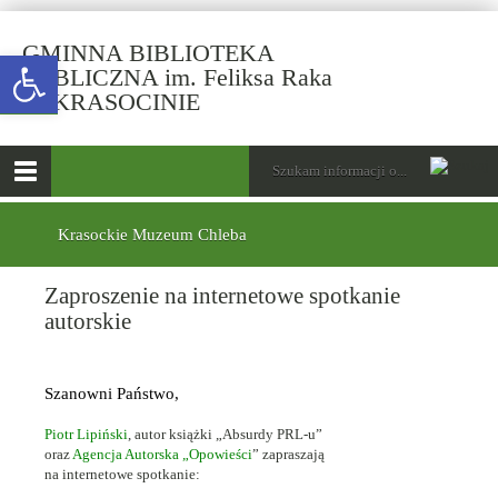
GMINNA BIBLIOTEKA
Open toolbar
PUBLICZNA im. Feliksa Raka
-
W KRASOCINIE
Zaproszenie
na
górne
Wyszukiwarka
Tutaj
internetowe
wpisz
Otwórz
spotkanie
szukaną
menu
menu
frazę:
autorskie
główne
dolne
Krasockie Muzeum Chleba
Zaproszenie na internetowe spotkanie
autorskie
Szanowni Państwo,
Piotr Lipiński
, autor książki „Absurdy PRL-u”
oraz
Agencja Autorska „Opowieści
” zapraszają
na internetowe spotkanie: