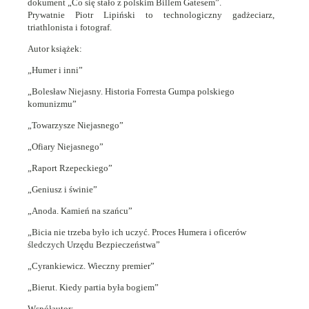
dokument „Co się stało z polskim Billem Gatesem”.
Prywatnie Piotr Lipiński to technologiczny gadżeciarz,
triathlonista i fotograf.
Autor książek:
„Humer i inni”
„Bolesław Niejasny. Historia Forresta Gumpa polskiego
komunizmu”
„Towarzysze Niejasnego”
„Ofiary Niejasnego”
„Raport Rzepeckiego”
„Geniusz i świnie”
„Anoda. Kamień na szańcu”
„Bicia nie trzeba było ich uczyć. Proces Humera i oficerów
śledczych Urzędu Bezpieczeństwa”
„Cyrankiewicz. Wieczny premier”
„Bierut. Kiedy partia była bogiem”
Współautor: