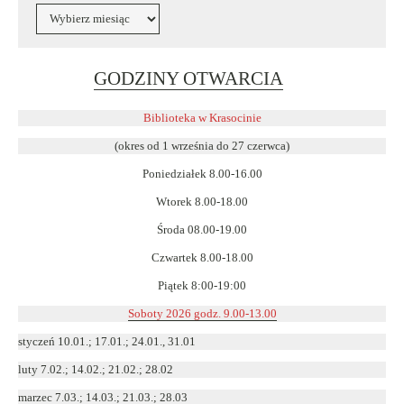
Archiwa
Link
GODZINY OTWARCIA
otwiera
się
Biblioteka w Krasocinie
w
(okres od 1 września do 27 czerwca)
nowym
Poniedziałek 8.00-16.00
oknie
Wtorek 8.00-18.00
Środa 08.00-19.00
Czwartek 8.00-18.00
Piątek 8:00-19:00
Soboty 2026 godz. 9.00-13.00
styczeń 10.01.; 17.01.; 24.01., 31.01
luty 7.02.; 14.02.; 21.02.; 28.02
marzec 7.03.; 14.03.; 21.03.; 28.03