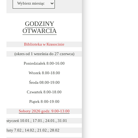
Archiwa
GODZINY
Link
OTWARCIA
otwiera
się
Biblioteka w Krasocinie
w
(okres od 1 września do 27 czerwca)
nowym
Poniedziałek 8.00-16.00
oknie
Wtorek 8.00-18.00
Środa 08.00-19.00
Czwartek 8.00-18.00
Piątek 8:00-19:00
Soboty 2026 godz. 9.00-13.00
styczeń 10.01.; 17.01.; 24.01., 31.01
luty 7.02.; 14.02.; 21.02.; 28.02