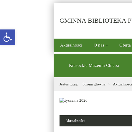
GMINNA BIBLIOTEKA PU
Open toolbar
górne
Aktualnosci
O nas
Oferta
menu
dolne
Krasockie Muzeum Chleba
Jesteś tutaj:
Strona główna
Aktualnośc
Aktualności