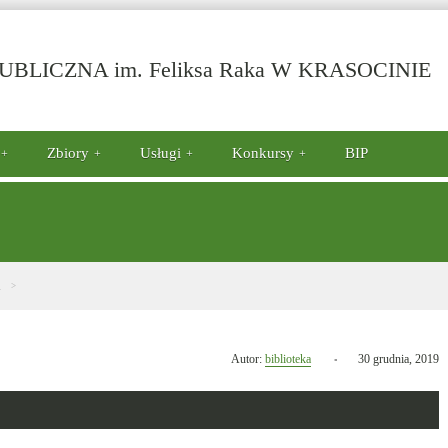
-
BLICZNA im. Feliksa Raka W KRASOCINIE
Zbiory
Usługi
Konkursy
BIP
i
Opublikowano
Autor:
biblioteka
30 grudnia, 2019
w
dniu