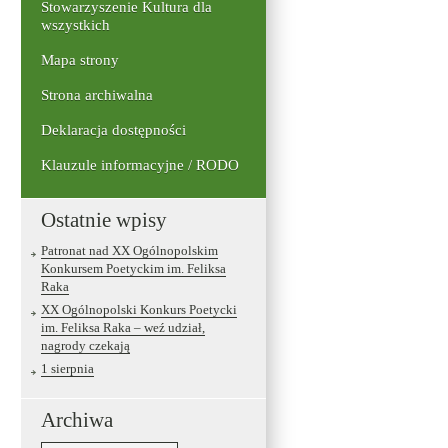
Stowarzyszenie Kultura dla
wszystkich
Mapa strony
Strona archiwalna
Deklaracja dostępności
Klauzule informacyjne / RODO
Ostatnie wpisy
Patronat nad XX Ogólnopolskim
Konkursem Poetyckim im. Feliksa
Raka
XX Ogólnopolski Konkurs Poetycki
im. Feliksa Raka – weź udział,
nagrody czekają
1 sierpnia
Archiwa